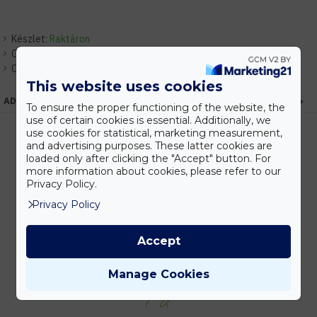
Készlet:
Raktáron
Gyártó:
Optonica
Cikkszám:
EHOP6328
This website uses cookies
ADATOK
To ensure the proper functioning of the website, the
use of certain cookies is essential. Additionally, we
use cookies for statistical, marketing measurement,
and advertising purposes. These latter cookies are
loaded only after clicking the "Accept" button. For
Kedvezmények
more information about cookies, please refer to our
Vásárolj nagyobb mennyiségben és megadjuk a legjobb gyártói árakat.
Privacy Policy.
Privacy Policy
Accept
Gyors kiszállítás
Készleten lévő termékeinket akár 24 órán belül megkaphatod!
Manage Cookies