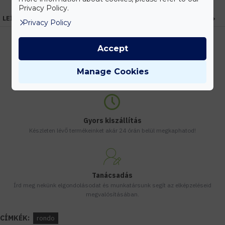
Privacy Policy.
LEÍRÁS
Privacy Policy
Accept
Kedvezmények
Manage Cookies
Vásárolj nagyobb mennyiségben és megadjuk a legjobb gyártói árakat.
Gyors kiszállítás
Készleten lévő termékeinket akár 24 órán belül megkaphatod!
Tanácsadás
Írd meg nekünk elgondolásodat és munkatársunk segít az elképzeléseid
megvalósításában.
CÍMKÉK:
rondo