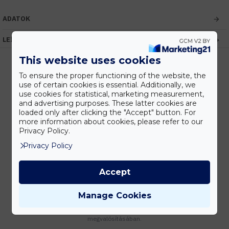
ADATOK
LEÍRÁS
This website uses cookies
To ensure the proper functioning of the website, the
use of certain cookies is essential. Additionally, we
Kedvezmények
use cookies for statistical, marketing measurement,
Vásárolj nagyobb mennyiségben és megadjuk a legjobb gyártói árakat.
and advertising purposes. These latter cookies are
loaded only after clicking the "Accept" button. For
more information about cookies, please refer to our
Privacy Policy.
Gyors kiszállítás
Privacy Policy
Készleten lévő termékeinket akár 24 órán belül megkaphatod!
Accept
Manage Cookies
Tanácsadás
Írd meg nekünk elgondolásodat és munkatársunk segít az elképzeléseid
megvalósításában.