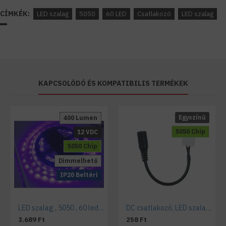
CÍMKÉK:
LED szalag
5050
60 LED
Csatlakozó
LED szalag
KAPCSOLÓDÓ ÉS KOMPATIBILIS TERMÉKEK
Egyszínű
400 Lumen
5050 Chip
12 VDC
5050 Chip
Dimmelhető
IP20 Beltéri
LED szalag , 5050 , 60 led/m , 14,4W/m , UV
DC csatlakozó, LED szalag átalakító, 5050 LED szalaghoz
3.689 Ft
258 Ft