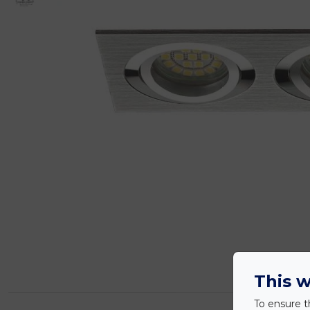
This w
To ensure t