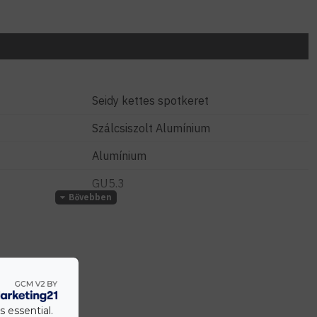
Seidy kettes spotkeret
Szálcsiszolt Alumínium
Alumínium
GU5.3
MR16
12 Volt
12 cm
Süllyesztett
s essential.