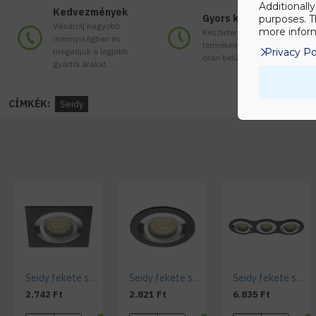
Additionall
Kedvezmények
Gyors kiszállítás
purposes. T
Vásárolj nagyobb
more inform
Készleten lévő
mennyiségben és
termékeinket akár 24
megadjuk a legjobb
Privacy Po
órán belül megkaphatod!
gyártói árakat.
CÍMKÉK:
Seidy
Seidy fekete szálcsiszolt prémium billenő spotkeret
Seidy fekete szálcsiszolt prémium billenő kör spotkeret
Seidy fekete szálcsiszolt prémium billenő kör hármas spotkeret
2.742 Ft
2.821 Ft
6.835 Ft