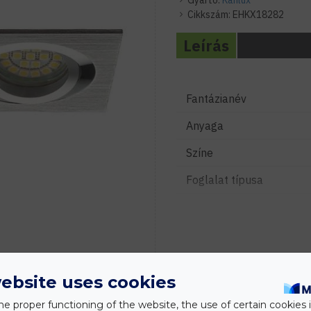
Gyártó:
Kanlux
Cikkszám:
EHKX18282
Leírás
Fantázianév
Anyaga
Színe
Foglalat típusa
Fényforrás típusa
Feszültség
Vezeték hossza
ebsite uses cookies
Szerelhetőség
he proper functioning of the website, the use of certain cookies i