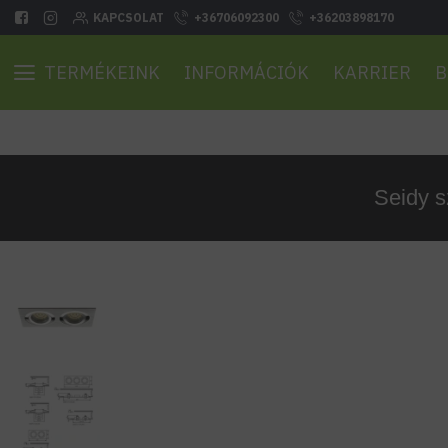
KAPCSOLAT
+36706092300
+36203898170
TERMÉKEINK
INFORMÁCIÓK
KARRIER
B
Seidy s