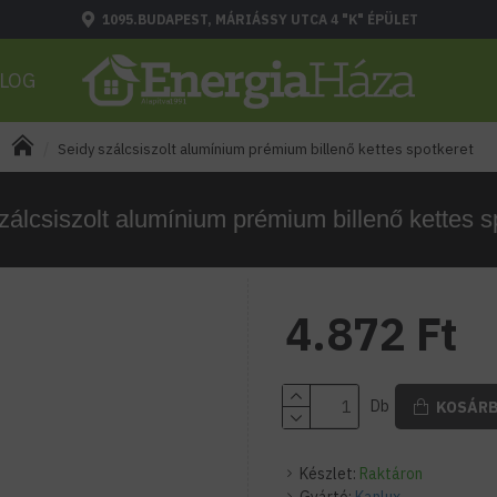
1095.BUDAPEST, MÁRIÁSSY UTCA 4 "K" ÉPÜLET
LOG
Seidy szálcsiszolt alumínium prémium billenő kettes spotkeret
zálcsiszolt alumínium prémium billenő kettes s
4.872 Ft
Db
KOSÁR
Készlet:
Raktáron