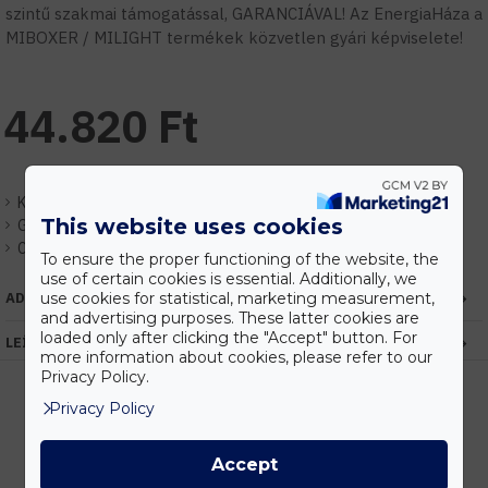
szintű szakmai támogatással, GARANCIÁVAL! Az EnergiaHáza a
MIBOXER / MILIGHT termékek közvetlen gyári képviselete!
44.820 Ft
Készlet:
Központi raktár (1-7nap)
This website uses cookies
Gyártó:
Miboxer / Mi-Light
Cikkszám:
EHFUTW01
To ensure the proper functioning of the website, the
use of certain cookies is essential. Additionally, we
ADATOK
use cookies for statistical, marketing measurement,
and advertising purposes. These latter cookies are
loaded only after clicking the "Accept" button. For
LEÍRÁS
more information about cookies, please refer to our
Privacy Policy.
Privacy Policy
Kedvezmények
Accept
Vásárolj nagyobb mennyiségben és megadjuk a legjobb gyártói árakat.