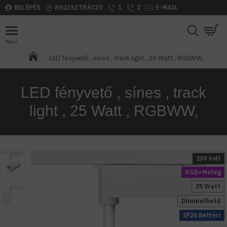
BELÉPÉS
REGISZTRÁCIÓ
1
2
E-MAIL
LED fényvető , sínes , track light , 25 Watt , RGBWW,
LED fényvető , sínes , track
light , 25 Watt , RGBWW,
230 Volt
RGB+Meleg
25 Watt
Dimmelhető
IP20 Beltéri