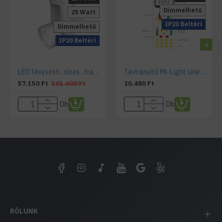
Dimmelhető
25 Watt
IP20 Beltéri
Dimmelhető
IP20 Beltéri
LED fényvető , sínes , track light , 25 Watt , állitható fehér színhőmérséklet , távirányítóval mozgatható és dimmelhető
Távirányító Mi-Light sínes lámpákhoz
57.150 Ft
101.600 Ft
30.480 Ft
Db
Db
RÓLUNK