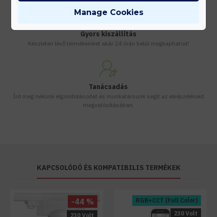
Manage Cookies
Gyors kiszállítás
Készleten lévő termékeinket akár 24 órán belül megkaphatod!
Tanácsadás
Írd meg nekünk elgondolásodat és munkatársunk segít az elképzeléseid
megvalósításában.
KAPCSOLÓDÓ ÉS KOMPATIBILIS TERMÉKEK
-44 %
RGB+CCT (Full Color)
230 Volt
230 Volt