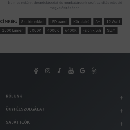
Írd meg nekünk elgondolásodat és munkatársunk segít az elképzeléseid
megvalósításában.
CÍMKÉK:
Szatén nikkel
LED panel
Kör alakú
A+
12 Watt
1000 Lumen
3000K
4000K
6400K
Falon kívüli
SLIM
RÓLUNK
ÜGYFÉLSZOLGÁLAT
SAJÁT FIÓK