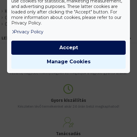
use cookies for statistical, marketing measurement,
and advertising purposes. These latter cookies are
Készlet:
Várhatóan 3-30 napon belül.
loaded only after clicking the "Accept" button. For
more information about cookies, please refer to our
Gyártó:
V-TAC
Privacy Policy.
Cikkszám:
EHVC605SN
Privacy Policy
LEÍRÁS
Accept
Manage Cookies
Kedvezmények
Vásárolj nagyobb mennyiségben és megadjuk a legjobb gyártói árakat.
Gyors kiszállítás
Készleten lévő termékeinket akár 24 órán belül megkaphatod!
Tanácsadás