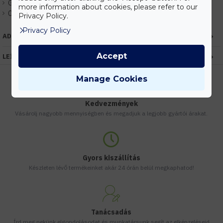
Gyártó:
Elmark
more information about cookies, please refer to our
Cikkszám:
EHEM99XLED620
Privacy Policy.
Privacy Policy
ADATOK
Accept
LEÍRÁS
Manage Cookies
Kedvezmények
Vásárolj nagyobb mennyiségben és megadjuk a legjobb gyártói árakat.
Gyors kiszállítás
Készleten lévő termékeinket akár 24 órán belül megkaphatod!
Tanácsadás
Írd meg nekünk elgondolásodat és munkatársunk segít az elképzeléseid