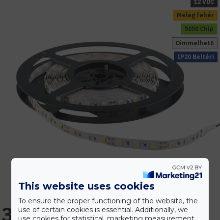
12 VDC
Meleg fehér
5050 Chip
Dimmelhető
IP20 Beltéri
This website uses cookies
To ensure the proper functioning of the website, the
3.766 Ft
use of certain cookies is essential. Additionally, we
use cookies for statistical, marketing measurement,