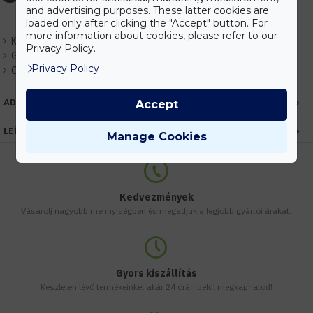
and advertising purposes. These latter cookies are
loaded only after clicking the "Accept" button. For
more information about cookies, please refer to our
Készlet:
Rendelhető
Privacy Policy.
Gyártó:
Elmark
Privacy Policy
Cikkszám:
EH99XLED310
ADATOK
Accept
LEÍRÁS
Manage Cookies
Kedvezmények
Vásárolj nagyobb mennyiségben és megadjuk a legjobb gyártói árakat.
Gyors kiszállítás
Készleten lévő termékeinket akár 24 órán belül megkaphatod!