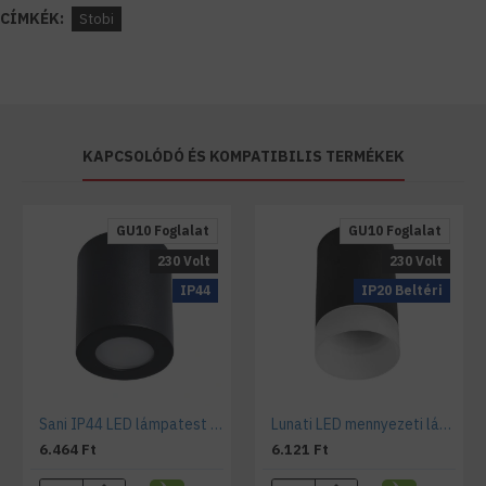
CÍMKÉK:
Stobi
KAPCSOLÓDÓ ÉS KOMPATIBILIS TERMÉKEK
GU10 Foglalat
GU10 Foglalat
230 Volt
230 Volt
IP44
IP20 Beltéri
Sani IP44 LED lámpatest - Kanlux
Lunati LED mennyezeti lámpatest - Kanlux
6.464 Ft
6.121 Ft