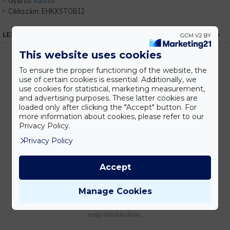
Gyártó:
Kanlux
Cikkszám:
EHKXSTOBI2
LEÍRÁS
This website uses cookies
To ensure the proper functioning of the website, the
use of certain cookies is essential. Additionally, we
Kedvezmények
use cookies for statistical, marketing measurement,
Vásárolj nagyobb mennyiségben és megadjuk a legjobb gyártói árakat.
and advertising purposes. These latter cookies are
loaded only after clicking the "Accept" button. For
more information about cookies, please refer to our
Privacy Policy.
Gyors kiszállítás
Privacy Policy
Készleten lévő termékeinket akár 24 órán belül megkaphatod!
Accept
Manage Cookies
Tanácsadás
Írd meg nekünk elgondolásodat és munkatársunk segít az elképzeléseid
megvalósításában.