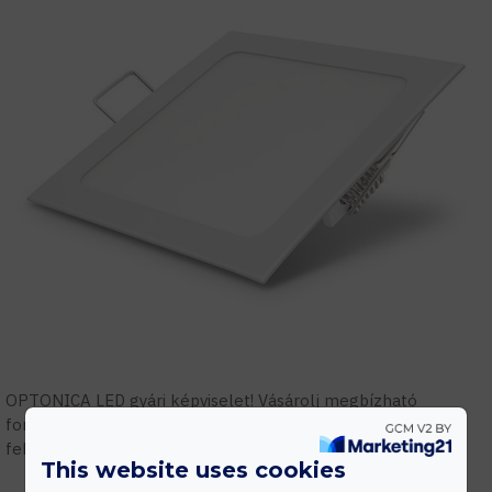
OPTONICA LED gyári képviselet! Vásárolj megbízható
forrásból! Szakmai támogatás, tervezés, gyári garanciális
feltételek.
This website uses cookies