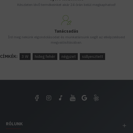
Készleten lévő termékeinket akár 24 órán belül megkaphatod!
Tanácsadás
Írd meg nekünk elgondolásodat és munkatársunk segít az elképzeléseid
megvalósításában.
CÍMKÉK:
3 W
hideg fehér
négyzet
süllyesztett
RÓLUNK