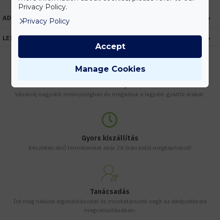
Privacy Policy.
ADATOK
Privacy Policy
LEÍRÁS
Accept
Manage Cookies
Kedvezmények
Vásárolj nagyobb mennyiségben és megadjuk a legjobb gyártói árakat.
Gyors kiszállítás
Készleten lévő termékeinket akár 24 órán belül megkaphatod!
Tanácsadás
Írd meg nekünk elgondolásodat és munkatársunk segít az elképzeléseid
megvalósításában.