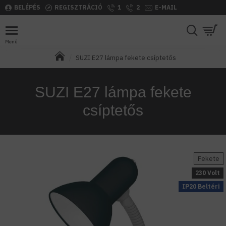
BELÉPÉS
REGISZTRÁCIÓ
1
2
E-MAIL
SUZI E27 lámpa fekete csíptetős
SUZI E27 lámpa fekete
csíptetős
Fekete
230 Volt
IP20 Beltéri