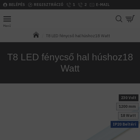
BELÉPÉS
REGISZTRÁCIÓ
1
2
E-MAIL
T8 LED fénycső hal húshoz18 Watt
T8 LED fénycső hal húshoz18
Watt
230 Volt
1200 mm
18 Watt
IP20 Beltéri