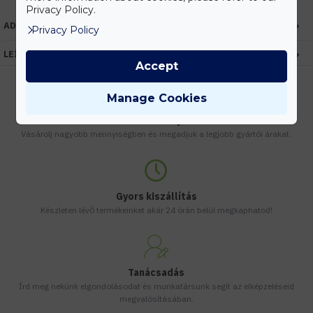
Privacy Policy.
ADATOK
Privacy Policy
LEÍRÁS
Accept
Manage Cookies
Kedvezmények
Vásárolj nagyobb mennyiségben és megadjuk a legjobb gyártói árakat.
Gyors kiszállítás
Készleten lévő termékeinket akár 24 órán belül megkaphatod!
Tanácsadás
Írd meg nekünk elgondolásodat és munkatársunk segít az elképzeléseid
megvalósításában.