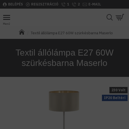
BELÉPÉS
REGISZTRÁCIÓ
1
2
E-MAIL
Textil állólámpa E27 60W szürkésbarna Maserlo
Textil állólámpa E27 60W
szürkésbarna Maserlo
230 Volt
IP20 Beltéri