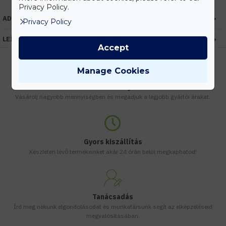
Privacy Policy.
ADATOK
Privacy Policy
LEÍRÁS
Accept
Manage Cookies
Kedvezmények
Vásárolj nagyobb mennyiségben és megadjuk a legjobb gyártói árakat.
Gyors kiszállítás
Készleten lévő termékeinket akár 24 órán belül megkaphatod!
Tanácsadás
Írd meg nekünk elgondolásodat és munkatársunk segít az elképzeléseid
megvalósításában.