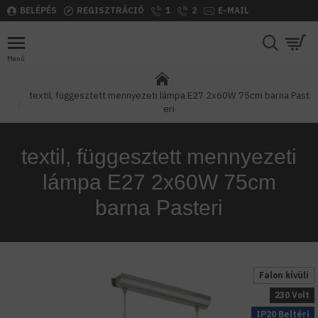
BELÉPÉS
REGISZTRÁCIÓ
1
2
E-MAIL
textil, függesztett mennyezeti lámpa E27 2x60W 75cm barna Past
eri
textil, függesztett mennyezeti
lámpa E27 2x60W 75cm
barna Pasteri
Falon kívüli
230 Volt
IP20 Beltéri