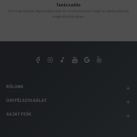
Tanácsadás
Írd meg nekünk elgondolásodat és munkatársunk segít az elképzeléseid
megvalósításában.
RÓLUNK
ÜGYFÉLSZOLGÁLAT
SAJÁT FIÓK