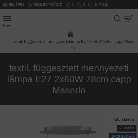
BELÉPÉS
REGISZTRÁCIÓ
1
2
E-MAIL
textil, függesztett mennyezeti lámpa E27 2x60W 78cm capp Mase
rlo
textil, függesztett mennyezeti
lámpa E27 2x60W 78cm capp
Maserlo
Falon kívüli
230 Volt
IP20 Beltéri