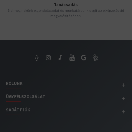
Tanácsadás
Írd meg nekünk elgondolásodat és munkatársunk segít az elképzeléseid
megvalósításában.
RÓLUNK
ÜGYFÉLSZOLGÁLAT
SAJÁT FIÓK