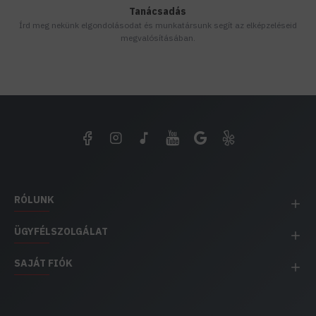
Tanácsadás
Írd meg nekünk elgondolásodat és munkatársunk segít az elképzeléseid
megvalósításában.
RÓLUNK
ÜGYFÉLSZOLGÁLAT
SAJÁT FIÓK