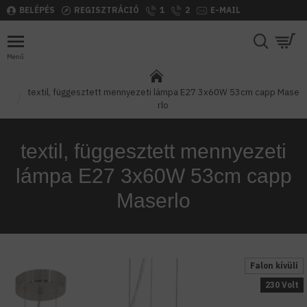
BELÉPÉS
REGISZTRÁCIÓ
1
2
E-MAIL
textil, függesztett mennyezeti lámpa E27 3x60W 53cm capp Mase
rlo
textil, függesztett mennyezeti
lámpa E27 3x60W 53cm capp
Maserlo
Falon kívüli
230 Volt