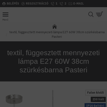
BELÉPÉS
REGISZTRÁCIÓ
1
2
E-MAIL
textil, függesztett mennyezeti lámpa E27 60W 38cm szürkésbarna
Pasteri
textil, függesztett mennyezeti
lámpa E27 60W 38cm
szürkésbarna Pasteri
Falon kívüli
230 Volt
IP20 Beltéri