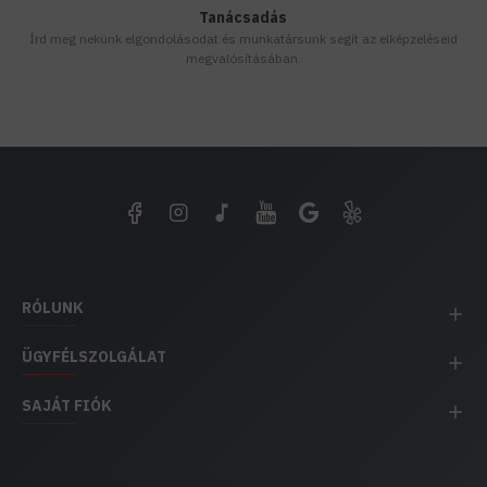
Tanácsadás
Írd meg nekünk elgondolásodat és munkatársunk segít az elképzeléseid
megvalósításában.
RÓLUNK
ÜGYFÉLSZOLGÁLAT
SAJÁT FIÓK