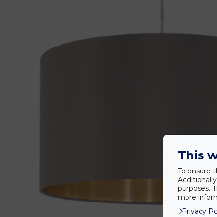
This w
To ensure t
Additionall
purposes. T
more inform
Privacy Po