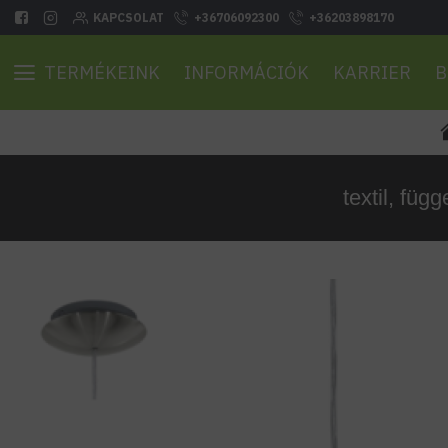
KAPCSOLAT
+36706092300
+36203898170
TERMÉKEINK
INFORMÁCIÓK
KARRIER
B
textil, fü