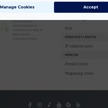
JELLEMZŐK
Manage Cookies
Accept
Lámpatest anyaga
Tanácsadás
Búra anyaga
Írd meg nekünk
elgondolásodat és
Szín
munkatársunk segít az
elképzeléseid
KÖRNYEZETI ADATOK
megvalósításában.
IP védelmi szint
MÉRETEK
Átmérő (mm)
Magasság (mm)