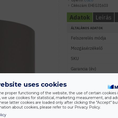
Gyártó:
EGLO
Cikkszám:
EHEG31603
Adatok
Leírás
ÁLTALÁNOS ADATOK
Felszerelés módja
Mozgásérzékelő
SKU
Garancia (év)
ELEKTROMOS ADATOK
ebsite uses cookies
Névleges feszültség (V)
he proper functioning of the website, the use of certain cookies i
y, we use cookies for statistical, marketing measurement, and ad
Foglalat típusa
hese latter cookies are loaded only after clicking the "Accept" bu
ation about cookies, please refer to our Privacy Policy.
Foglalatok száma
licy