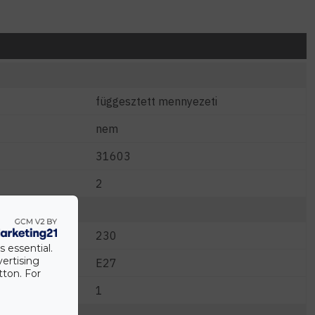
függesztett mennyezeti
nem
31603
2
230
s essential.
vertising
E27
tton. For
1