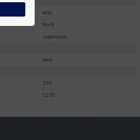
acél
textil
cappucino
nem
380
1100