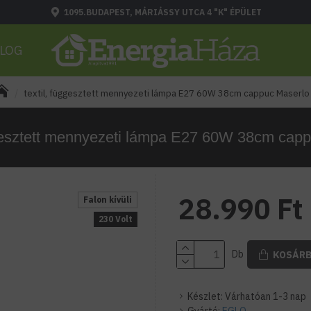
1095.BUDAPEST, MÁRIÁSSY UTCA 4 "K" ÉPÜLET
LOG
textil, függesztett mennyezeti lámpa E27 60W 38cm cappuc Maserlo
ggesztett mennyezeti lámpa E27 60W 38cm cap
28.990 Ft
Falon kívüli
230 Volt
Db
KOSÁR
Készlet:
Várhatóan 1-3 nap