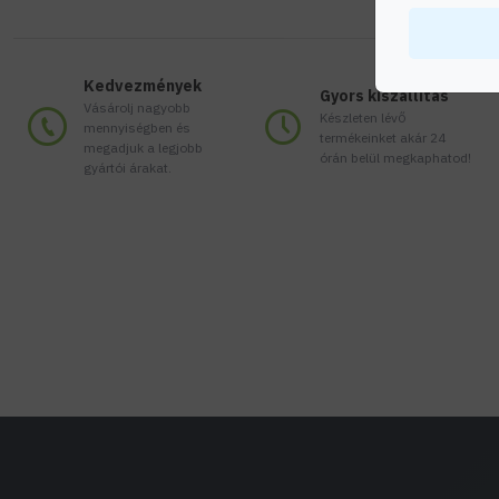
Kedvezmények
Gyors kiszállítás
Vásárolj nagyobb
Készleten lévő
mennyiségben és
termékeinket akár 24
megadjuk a legjobb
órán belül megkaphatod!
gyártói árakat.