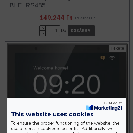
BLE, RS485
149.244 Ft
179.093 Ft
Db
KOSÁRBA
Fekete
This website uses cookies
To ensure the proper functioning of the website, the
use of certain cookies is essential. Additionally, we