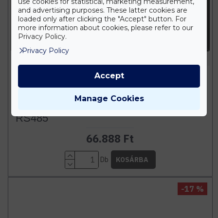
use cookies for statistical, marketing measurement,
and advertising purposes. These latter cookies are
loaded only after clicking the "Accept" button. For
more information about cookies, please refer to our
Privacy Policy.
Privacy Policy
HUGOLED
Accept
HUGOLED Tuya Smart Okosotthon
Központi Panel S1 480p LCD
Manage Cookies
érintőkijelző, Zigbee, WiFi, LAN, BLE,
RS485
66.888 Ft
Db
KOSÁRBA
-17 %