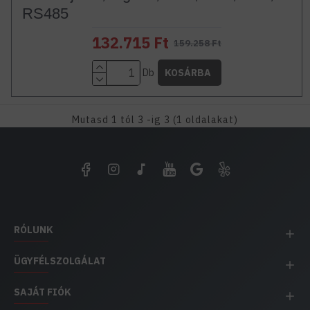
RS485
132.715 Ft
159.258 Ft
Db
KOSÁRBA
Mutasd 1 tól 3 -ig 3 (1 oldalakat)
RÓLUNK
ÜGYFÉLSZOLGÁLAT
SAJÁT FIÓK