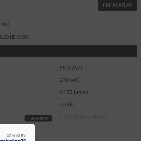
PDF ADATLAP
7nap)
0LED HE 6500K
69,5 Watt
230 VAC
6455 lumen
szürke
hideg fehér (6500K)
50.000 óra (Ta=25°C)