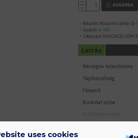
KOSÁRBA
Készlet:
Központi raktár (1-
Gyártó:
V-TAC
Cikkszám:
EHVCAVIS-02M 3
Leírás
Névleges teljesítmény
Tápfeszültség
Fényerő
Burkolat színe
Színhőmérséklet
Élettartam
ebsite uses cookies