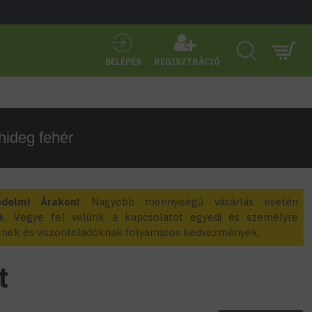
BELÉPÉS
REGISZTRÁCIÓ
hideg fehér
edelmi Árakon!
Nagyobb mennyiségű vásárlás esetén
k. Vegye fel velünk a kapcsolatot egyedi és személyre
zőknek és viszonteladóknak folyamatos kedvezmények.
t