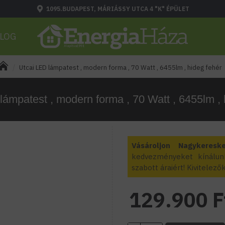
1095.BUDAPEST, MÁRIÁSSY UTCA 4 "K" ÉPÜLET
LOG
Utcai LED lámpatest , modern forma , 70 Watt , 6455lm , hideg fehér
lámpatest , modern forma , 70 Watt , 6455lm , 
Vásároljon Nagykeresk
kedvezményeket kínálun
szabott áraiért! Kivitele
129.900 F