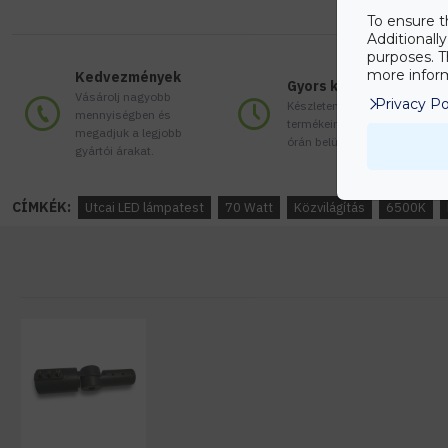
To ensure t
Additionall
purposes. T
more inform
Kedvezmények
Gyors kiszállítás
Vásárolj nagyobb
Privacy Po
Készleten lévő
mennyiségben és
termékeinket akár 24
megadjuk a legjobb
órán belül megkaphatod!
gyártói árakat.
CÍMKÉK:
Utcai LED lámpatest
70 Watt
Közvilágítás
6500K