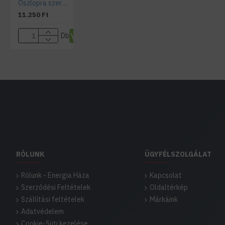
Oszlopra szerelhető illesztő idom
11.250 Ft
Db
RÓLUNK
ÜGYFÉLSZOLGÁLAT
Rólunk - Energia Háza
Kapcsolat
Szerződési Feltételek
Oldaltérkép
Szállítási feltételek
Márkáink
Adatvédelem
Cookie-Süti kezelése