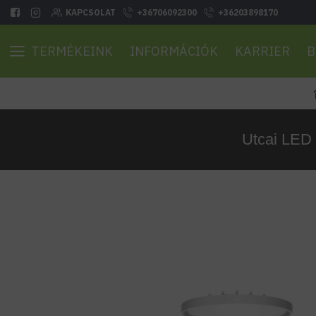
KAPCSOLAT
+36706092300
+36203898170
TERMÉKEINK
INFORMÁCIÓK
KARRIER
B
Utcai LED 