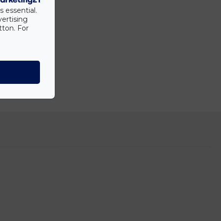
100°
s essential.
2 év garancia
vertising
tton. For
IP 66
ő belső / külső
300 mm / 650 mm , 50 / 60
mm
-20°C
/ +35
°C
| Ház anyaga: műanyag / aluminium
étikus forma és kivitel elsősorban köztéri világítás
, könnyű szerelés, karbantartás, energiatakarékos, környezetbarát.