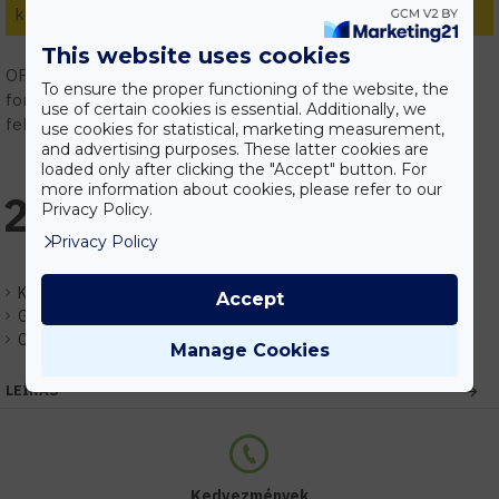
kedvezmények.
This website uses cookies
OPTONICA LED gyári képviselet! Vásárolj megbízható
To ensure the proper functioning of the website, the
forrásból! Szakmai támogatás, tervezés, gyári garanciális
use of certain cookies is essential. Additionally, we
feltételek.
use cookies for statistical, marketing measurement,
and advertising purposes. These latter cookies are
loaded only after clicking the "Accept" button. For
more information about cookies, please refer to our
23.271 Ft
Privacy Policy.
Privacy Policy
Készlet:
Központi raktár (1-7nap)
Accept
Gyártó:
Optonica
Cikkszám:
EHOP9147
Manage Cookies
LEÍRÁS
Kedvezmények