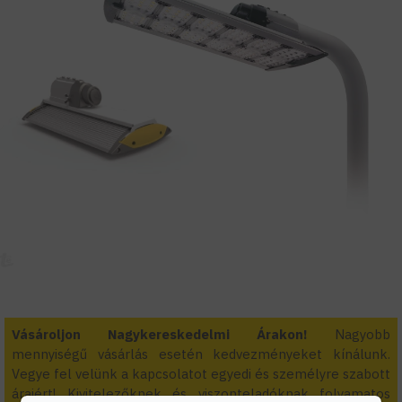
Vásároljon Nagykereskedelmi Árakon!
Nagyobb
mennyiségű vásárlás esetén kedvezményeket kínálunk.
Vegye fel velünk a kapcsolatot egyedi és személyre szabott
áraiért! Kivitelezőknek és viszonteladóknak folyamatos