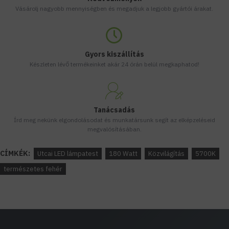
Vásárolj nagyobb mennyiségben és megadjuk a legjobb gyártói árakat.
Gyors kiszállítás
Készleten lévő termékeinket akár 24 órán belül megkaphatod!
Tanácsadás
Írd meg nekünk elgondolásodat és munkatársunk segít az elképzeléseid
megvalósításában.
CÍMKÉK:
Utcai LED lámpatest
180 Watt
Közvilágítás
5700K
természetes fehér