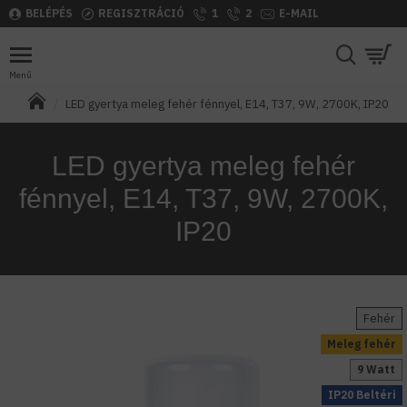
BELÉPÉS
REGISZTRÁCIÓ
1
2
E-MAIL
LED gyertya meleg fehér fénnyel, E14, T37, 9W, 2700K, IP20
LED gyertya meleg fehér
fénnyel, E14, T37, 9W, 2700K,
IP20
Fehér
Meleg fehér
9 Watt
IP20 Beltéri