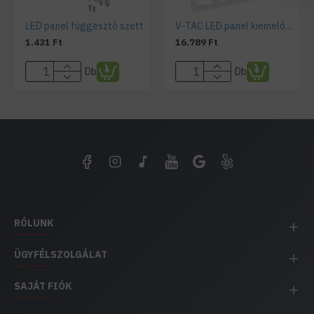
LED panel függesztő szett
V-TAC LED panel kiemelő keret 600x600x55 mm fehér
1.431 Ft
16.789 Ft
Db
Db
RÓLUNK
ÜGYFÉLSZOLGÁLAT
SAJÁT FIÓK