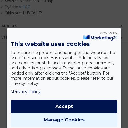
Készlet:
Várhatóan 1-3 nap
Gyártó:
V-TAC
Cikkszám:
EHVC6377
ADATOK
LEÍRÁS
This website uses cookies
To ensure the proper functioning of the website, the
use of certain cookies is essential. Additionally, we
use cookies for statistical, marketing measurement,
Kedvezmények
and advertising purposes. These latter cookies are
Vásárolj nagyobb mennyiségben és megadjuk a legjobb gyártói árakat.
loaded only after clicking the "Accept" button. For
more information about cookies, please refer to our
Privacy Policy.
Privacy Policy
Gyors kiszállítás
Készleten lévő termékeinket akár 24 órán belül megkaphatod!
Accept
Manage Cookies
Tanácsadás