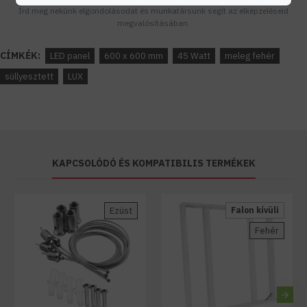
Írd meg nekünk elgondolásodat és munkatársunk segít az elképzeléseid
megvalósításában.
CÍMKÉK:
LED panel
600 x 600 mm
45 Watt
meleg fehér
süllyesztett
LUX
KAPCSOLÓDÓ ÉS KOMPATIBILIS TERMÉKEK
Ezüst
Falon kívüli
Fehér