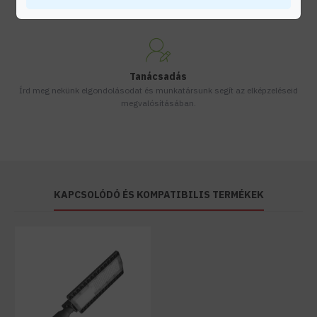
Készleten lévő termékeinket akár 24 órán belül megkaphatod!
Tanácsadás
Írd meg nekünk elgondolásodat és munkatársunk segít az elképzeléseid
megvalósításában.
KAPCSOLÓDÓ ÉS KOMPATIBILIS TERMÉKEK