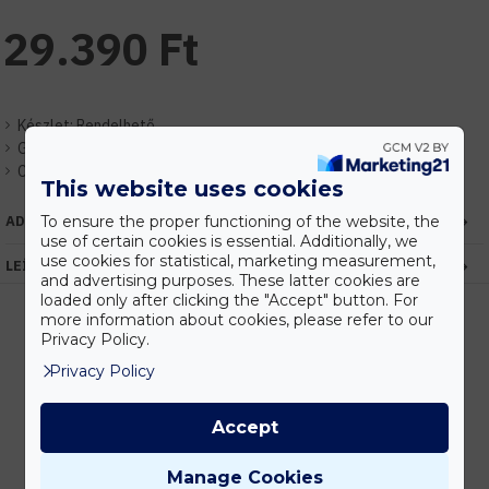
29.390 Ft
Készlet:
Rendelhető
Gyártó:
V-TAC
Cikkszám:
EHVC528
This website uses cookies
To ensure the proper functioning of the website, the
ADATOK
use of certain cookies is essential. Additionally, we
use cookies for statistical, marketing measurement,
LEÍRÁS
and advertising purposes. These latter cookies are
loaded only after clicking the "Accept" button. For
more information about cookies, please refer to our
Privacy Policy.
Kedvezmények
Privacy Policy
Vásárolj nagyobb mennyiségben és megadjuk a legjobb gyártói árakat.
Accept
Manage Cookies
Gyors kiszállítás