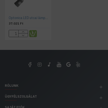
Optonica LED utcai lámpa 50W 135lm/W 5700K
37.021 Ft
RÓLUNK
ÜGYFÉLSZOLGÁLAT
SAJÁT FIÓK