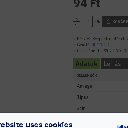
94 Ft
Db
KOSÁR
Készlet:
Központi raktár (1-
Gyártó:
HUGOLED
Cikkszám:
EHLP202-ENDHO
Adatok
Leírás
JELLEMZŐK
Anyaga
Típus
Szín
ebsite uses cookies