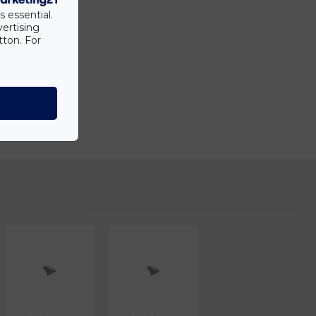
s essential.
vertising
tton. For