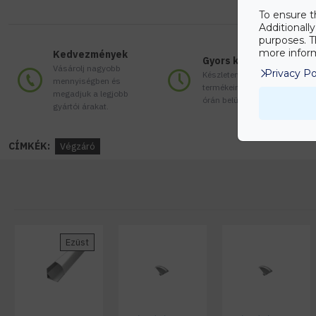
To ensure t
Additionall
purposes. T
more inform
Kedvezmények
Gyors kiszállítás
Vásárolj nagyobb
Privacy Po
Készleten lévő
mennyiségben és
termékeinket akár 24
megadjuk a legjobb
órán belül megkaphatod!
gyártói árakat.
CÍMKÉK:
Végzáró
Ezüst