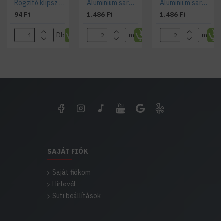
Rögzítő klipsz CR2 sarok alumínium profilhoz
Aluminium sarok LED profil CR2 ezüst színű eloxált víztiszta fedővel
Aluminium sarok LED profil CR2 ezüst színű eloxált víztiszta fedővel
94 Ft
1.486 Ft
1.486 Ft
Db
m
m
SAJÁT FIÓK
Saját fiókom
Hírlevél
Süti beállítások