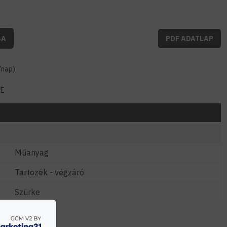
BA
PDF ADATLAP
7nap)
LE
Műanyag
Tartozék - végzáró
Szürke