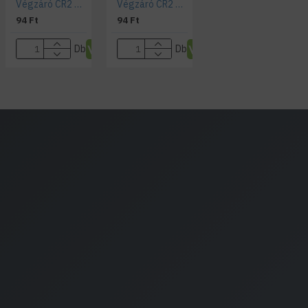
Végzáró CR2 profilhoz "lyukas"
Végzáró CR2 profilhoz teli
94 Ft
94 Ft
Db
Db