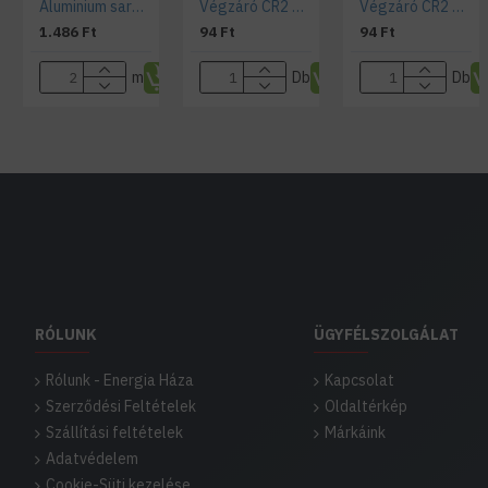
Aluminium sarok LED profil CR2 ezüst színű eloxált opál fedővel
Végzáró CR2 profilhoz teli
Végzáró CR2 profilhoz "lyukas"
1.486 Ft
94 Ft
94 Ft
m
Db
Db
RÓLUNK
ÜGYFÉLSZOLGÁLAT
Rólunk - Energia Háza
Kapcsolat
Szerződési Feltételek
Oldaltérkép
Szállítási feltételek
Márkáink
Adatvédelem
Cookie-Süti kezelése