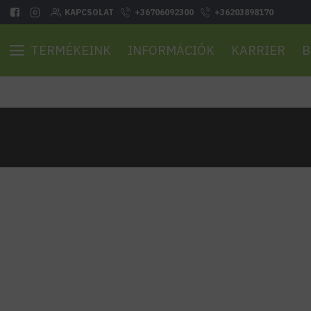
KAPCSOLAT
+36706092300
+36203898170
TERMÉKEINK
INFORMÁCIÓK
KARRIER
B