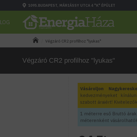
1095.BUDAPEST, MÁRIÁSSY UTCA 4 "K" ÉPÜLET
LOG
Végzáró CR2 profilhoz "lyukas"
Végzáró CR2 profilhoz "lyukas"
Vásároljon Nagykeresk
kedvezményeket kínálun
szabott áraiért! Kivitele
1 méterre eső Bruttó áraka
méterenként vásárolhatók