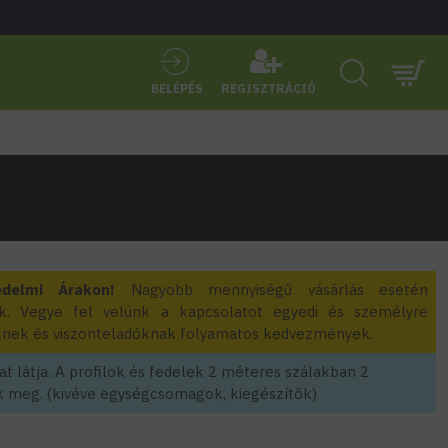
BELÉPÉS
REGISZTRÁCIÓ
edelmi Árakon!
Nagyobb mennyiségű vásárlás esetén
k. Vegye fel velünk a kapcsolatot egyedi és személyre
zőknek és viszonteladóknak folyamatos kedvezmények.
t látja. A profilok és fedelek 2 méteres szálakban 2
 meg. (kivéve egységcsomagok, kiegészítők)