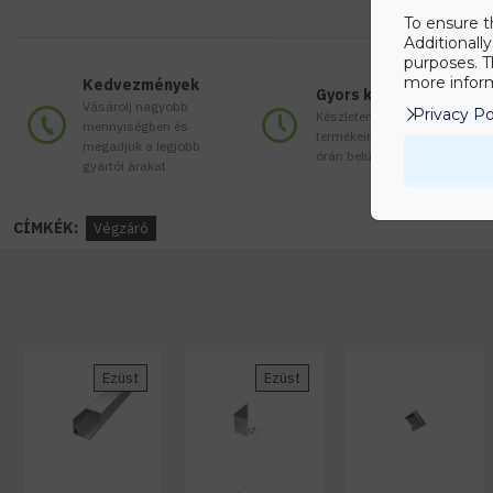
To ensure t
Additionall
purposes. T
more inform
Kedvezmények
Gyors kiszállítás
Vásárolj nagyobb
Privacy Po
Készleten lévő
mennyiségben és
termékeinket akár 24
megadjuk a legjobb
órán belül megkaphatod!
gyártói árakat.
CÍMKÉK:
Végzáró
Ezüst
Ezüst