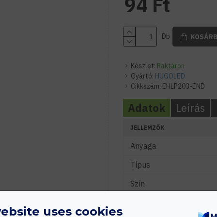
94 Ft
Db
KOSÁR
Készlet:
Raktáron
Gyártó:
HUGOLED
Cikkszám:
EHLP203-END
Adatok
Leírás
JELLEMZŐK
Anyaga
Típus
Szín
ebsite uses cookies