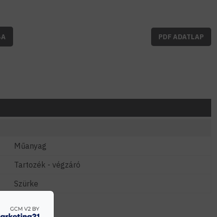
BA
PDF ADATLAP
Műanyag
Tartozék - végzáró
Szürke