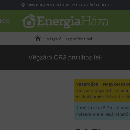
1095.BUDAPEST, MÁRIÁSSY UTCA 4 "K" ÉPÜLET
LOG
Végzáró CR3 profilhoz teli
Végzáró CR3 profilhoz teli
Vásároljon Nagykeresk
kedvezményeket kínálun
szabott áraiért! Kivitele
1 méterre eső Bruttó áraka
méterenként vásárolhatók