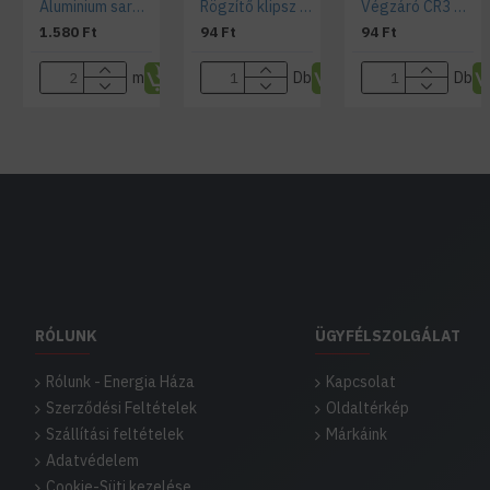
Aluminium sarok LED profil CR3 ezüst színű eloxált opál fedővel
Rögzítő klipsz CR3 sarok alumínium profilhoz
Végzáró CR3 profilhoz "lyukas"
1.580 Ft
94 Ft
94 Ft
m
Db
Db
RÓLUNK
ÜGYFÉLSZOLGÁLAT
Rólunk - Energia Háza
Kapcsolat
Szerződési Feltételek
Oldaltérkép
Szállítási feltételek
Márkáink
Adatvédelem
Cookie-Süti kezelése