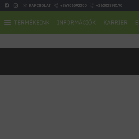
KAPCSOLAT
+36706092300
+36203898170
TERMÉKEINK
INFORMÁCIÓK
KARRIER
B