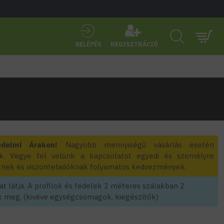
BELÉPÉS
REGISZTRÁCIÓ
edelmi Árakon!
Nagyobb mennyiségű vásárlás esetén
k. Vegye fel velünk a kapcsolatot egyedi és személyre
zőknek és viszonteladóknak folyamatos kedvezmények.
t látja. A profilok és fedelek 2 méteres szálakban 2
 meg. (kivéve egységcsomagok, kiegészítők)