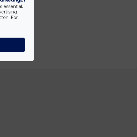
s essential.
vertising
tton. For