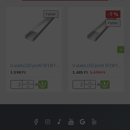
-7 %
Fehér
Fehér
U alakú LED profil SF1W fehér színű eloxált víztiszta fedővel
U alakú LED profil SF1W fehér színű eloxált opál fedővel
1.598 Ft
1.485 Ft
1.598 Ft
m
m