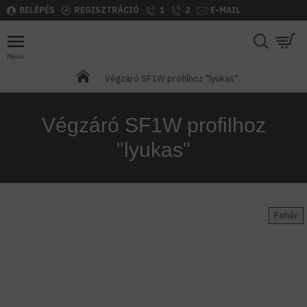
BELÉPÉS
REGISZTRÁCIÓ
1
2
E-MAIL
Végzáró SF1W profilhoz "lyukas"
Végzáró SF1W profilhoz
"lyukas"
Fehér