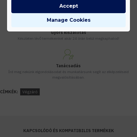
Vásárolj nagyobb mennyiségben és megadjuk a legjobb gyártói árakat.
Accept
Manage Cookies
Gyors kiszállítás
Készleten lévő termékeinket akár 24 órán belül megkaphatod!
Tanácsadás
Írd meg nekünk elgondolásodat és munkatársunk segít az elképzeléseid
megvalósításában.
CÍMKÉK:
Végzáró
KAPCSOLÓDÓ ÉS KOMPATIBILIS TERMÉKEK