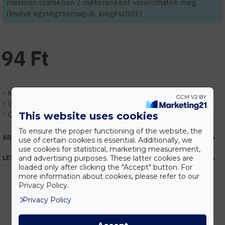
méteres szálakban 2 méterenként vásárolhatók meg.
(kivéve egységcsomagok, kiegészítők)
94 Ft
Készlet:
Raktáron
Gyártó:
HUGOLED
This website uses cookies
Cikkszám:
EHLP102-END
To ensure the proper functioning of the website, the
ADATOK
use of certain cookies is essential. Additionally, we
use cookies for statistical, marketing measurement,
and advertising purposes. These latter cookies are
LEÍRÁS
loaded only after clicking the "Accept" button. For
more information about cookies, please refer to our
Privacy Policy.
Privacy Policy
Kedvezmények
Vásárolj nagyobb mennyiségben és megadjuk a legjobb gyártói árakat.