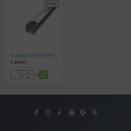
Ezüst
Aluminium LED profil SF2 ezüst színű eloxált opál fedővel
1.918 Ft
m