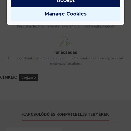
Accept
Manage Cookies
Gyors kiszállítás
Készleten lévő termékeinket akár 24 órán belül megkaphatod!
Tanácsadás
Írd meg nekünk elgondolásodat és munkatársunk segít az elképzeléseid
megvalósításában.
CÍMKÉK:
Végzáró
KAPCSOLÓDÓ ÉS KOMPATIBILIS TERMÉKEK