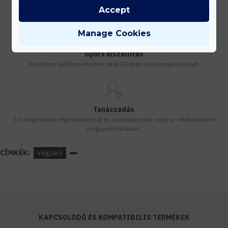
Vásárolj nagyobb mennyiségben és megadjuk a legjobb gyártói árakat.
Accept
Manage Cookies
Gyors kiszállítás
Készleten lévő termékeinket akár 24 órán belül megkaphatod!
Tanácsadás
Írd meg nekünk elgondolásodat és munkatársunk segít az elképzeléseid
megvalósításában.
CÍMKÉK:
Végzáró
KAPCSOLÓDÓ ÉS KOMPATIBILIS TERMÉKEK