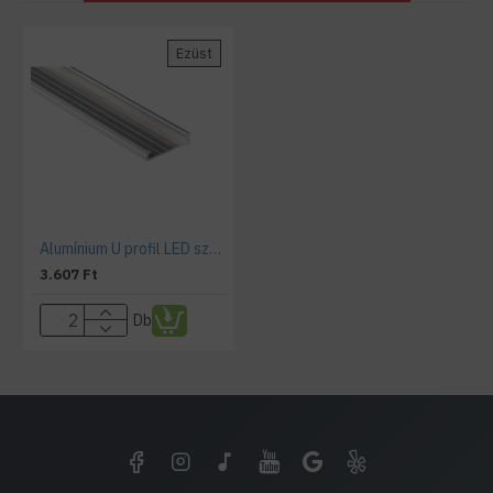
Ezüst
Alumínium U profil LED szalaghoz , opál fedővel ,Solis
3.607 Ft
Db