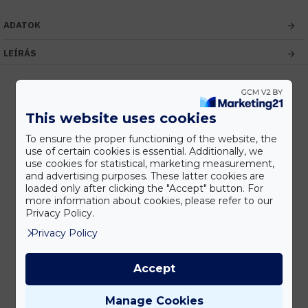
ADATOK
LEÍRÁS
This website uses cookies
Kedvezmények
Vásárolj nagyobb mennyiségben és megadjuk a legjobb gyártói árakat.
To ensure the proper functioning of the website, the
use of certain cookies is essential. Additionally, we
use cookies for statistical, marketing measurement,
and advertising purposes. These latter cookies are
loaded only after clicking the "Accept" button. For
Gyors kiszállítás
more information about cookies, please refer to our
Készleten lévő termékeinket akár 24 órán belül megkaphatod!
Privacy Policy.
Privacy Policy
Tanácsadás
Accept
Írd meg nekünk elgondolásodat és munkatársunk segít az elképzeléseid
megvalósításában.
Manage Cookies