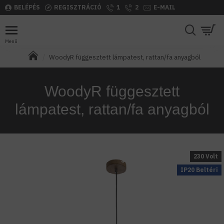
BELÉPÉS
REGISZTRÁCIÓ
1
2
E-MAIL
WoodyR függesztett lámpatest, rattan/fa anyagból
WoodyR függesztett
lámpatest, rattan/fa anyagból
230 Volt
IP20 Beltéri