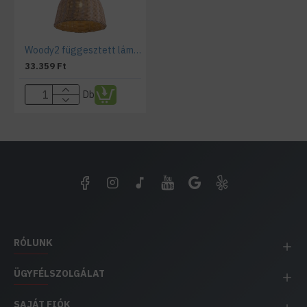
Woody2 függesztett lámpatest, rattan/fa anyagból
33.359 Ft
Db
RÓLUNK
ÜGYFÉLSZOLGÁLAT
SAJÁT FIÓK