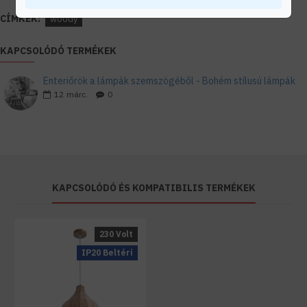
CÍMKÉK:
woody
KAPCSOLÓDÓ TERMÉKEK
Enteriőrök a lámpák szemszögéből - Bohém stílusú lámpák
12
márc.
0
KAPCSOLÓDÓ ÉS KOMPATIBILIS TERMÉKEK
230 Volt
IP20 Beltéri