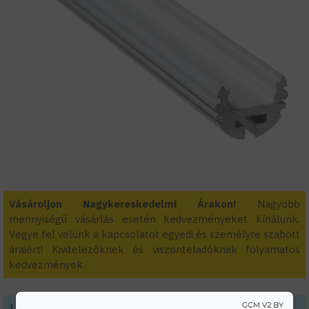
Vásároljon Nagykereskedelmi Árakon!
Nagyobb
mennyiségű vásárlás esetén kedvezményeket kínálunk.
Vegye fel velünk a kapcsolatot egyedi és személyre szabott
áraiért! Kivitelezőknek és viszonteladóknak folyamatos
kedvezmények.
1 méterre eső Bruttó árakat látja. A profilok és fedelek 2