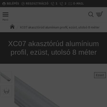
BELÉPÉS
REGISZTRÁCIÓ
1
2
E-MAIL
XC07 akasztórúd alumínium profil, ezüst, utolsó 8 méter
XC07 akasztórúd alumínium
profil, ezüst, utolsó 8 méter
Ezüst