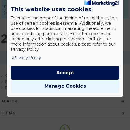
méteres szálakban 2 méterenként vásárolhatók meg.
This website uses cookies
(kivéve egységcsomagok, kiegészítők)
To ensure the proper functioning of the website, the
use of certain cookies is essential. Additionally, we
use cookies for statistical, marketing measurement,
2.469 Ft
and advertising purposes. These latter cookies are
loaded only after clicking the "Accept" button. For
more information about cookies, please refer to our
Privacy Policy.
Privacy Policy
Ennek a terméknek a minimális mennyisége 2
Accept
Készlet:
Raktáron
Gyártó:
Benalex
Manage Cookies
Cikkszám:
EHBX080701
ADATOK
LEÍRÁS