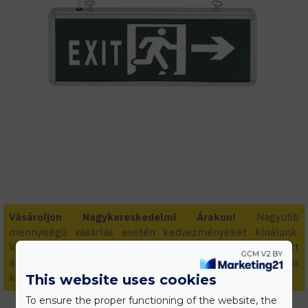
Vásároljon Nagykereskedelmi Árakon!
Nagyobb
mennyiségű vásárlás esetén kedvezményeket kínálunk.
Vegye fel velünk a kapcsolatot egyedi és személyre szabott
áraiért! Kivitelezőknek és viszonteladóknak folyamatos
kedvezmények.
This website uses cookies
To ensure the proper functioning of the website, the