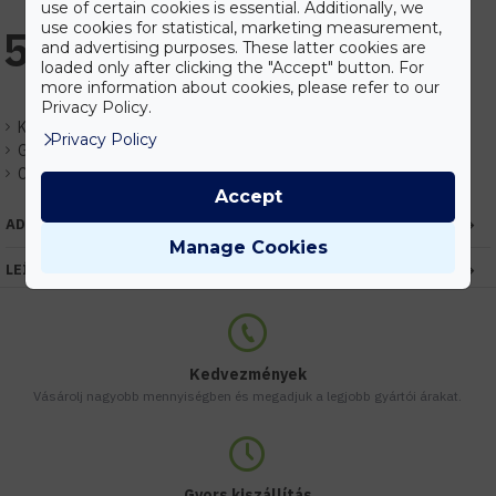
use of certain cookies is essential. Additionally, we
use cookies for statistical, marketing measurement,
5.925 Ft
and advertising purposes. These latter cookies are
loaded only after clicking the "Accept" button. For
more information about cookies, please refer to our
Privacy Policy.
Készlet:
Várhatóan 1-3 nap
Privacy Policy
Gyártó:
Elmark
Cikkszám:
EHEM9XL88LED
Accept
ADATOK
Manage Cookies
LEÍRÁS
Kedvezmények
Vásárolj nagyobb mennyiségben és megadjuk a legjobb gyártói árakat.
Gyors kiszállítás