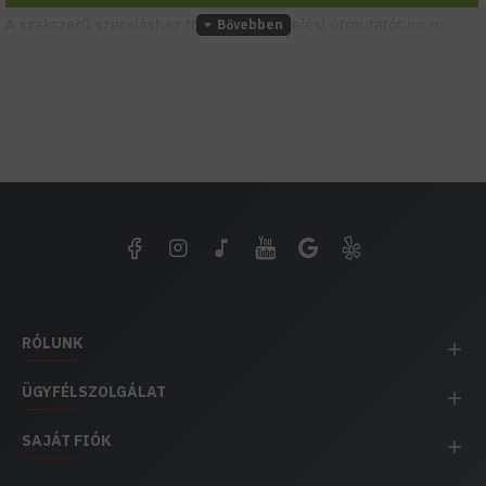
A szakszerű szereléshez töltsd le a szerelési útmutatót
innen.
RÓLUNK
ÜGYFÉLSZOLGÁLAT
SAJÁT FIÓK