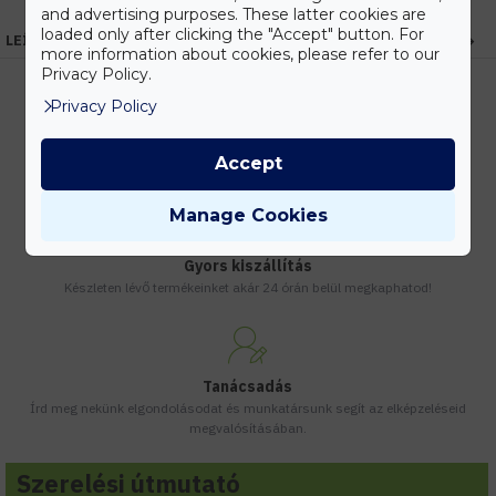
and advertising purposes. These latter cookies are
loaded only after clicking the "Accept" button. For
LEÍRÁS
more information about cookies, please refer to our
Privacy Policy.
Privacy Policy
Kedvezmények
Accept
Vásárolj nagyobb mennyiségben és megadjuk a legjobb gyártói árakat.
Manage Cookies
Gyors kiszállítás
Készleten lévő termékeinket akár 24 órán belül megkaphatod!
Tanácsadás
Írd meg nekünk elgondolásodat és munkatársunk segít az elképzeléseid
megvalósításában.
Szerelési útmutató