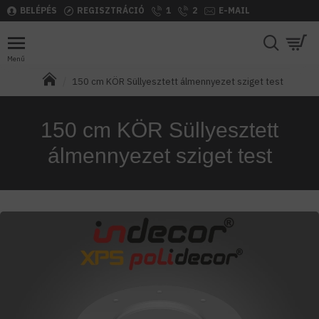
BELÉPÉS
REGISZTRÁCIÓ
1
2
E-MAIL
150 cm KÖR Süllyesztett álmennyezet sziget test
150 cm KÖR Süllyesztett
álmennyezet sziget test