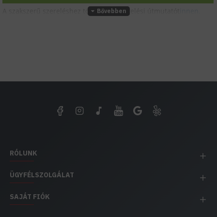
A szakszerű szereléshez töltsd le a szerelési útmutatót
innen.
RÓLUNK
ÜGYFÉLSZOLGÁLAT
SAJÁT FIÓK