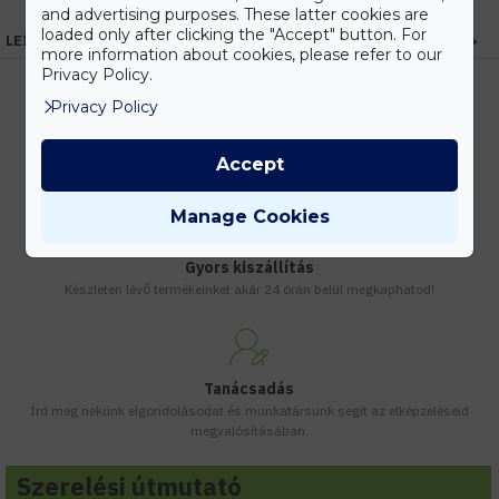
and advertising purposes. These latter cookies are
loaded only after clicking the "Accept" button. For
LEÍRÁS
more information about cookies, please refer to our
Privacy Policy.
Privacy Policy
Kedvezmények
Accept
Vásárolj nagyobb mennyiségben és megadjuk a legjobb gyártói árakat.
Manage Cookies
Gyors kiszállítás
Készleten lévő termékeinket akár 24 órán belül megkaphatod!
Tanácsadás
Írd meg nekünk elgondolásodat és munkatársunk segít az elképzeléseid
megvalósításában.
Szerelési útmutató