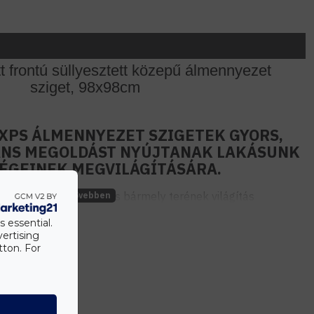
t frontú süllyesztett közepű álmennyezet
sziget, 98x98cm
XPS ÁLMENNYEZET SZIGETEK GYORS,
GÁNS MEGOLDÁST NYÚJTANAK LAKÁSUNK
SÉGEINEK MEGVILÁGÍTÁSÁRA.
deális választás a lakás bármely terének világítás
t világítással az álmennyezet sziget peremén körbe futó
s essential.
ás kialakítás lehetőségének köszönhetően.
vertising
tton. For
elmagasságú, 3,5m x 3,5m méretű helyiségekben
tosít. A döntött frontnak köszönhetően szélesebb sugárzási