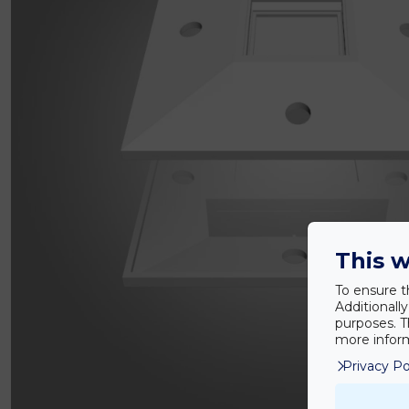
This w
To ensure t
Additionall
purposes. T
more inform
Privacy Po