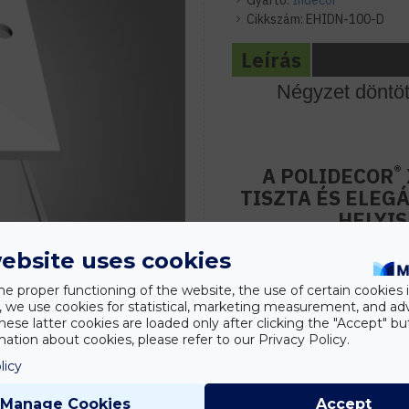
Gyártó:
Indecor
Cikkszám:
EHIDN-100-D
Leírás
Négyzet döntöt
®
A POLIDECOR
TISZTA ÉS ELE
HELYI
Ez az álmennyezet sziget i
ebsite uses cookies
megoldásához akár hangula
he proper functioning of the website, the use of certain cookies i
LED szalag rejtett világít
y, we use cookies for statistical, marketing measurement, and ad
hese latter cookies are loaded only after clicking the "Accept" bu
ation about cookies, please refer to our Privacy Policy.
Ide ajánljuk:
Normál, 270cm - 300cm b
licy
megfelelő fővilágítást biz
Manage Cookies
Accept