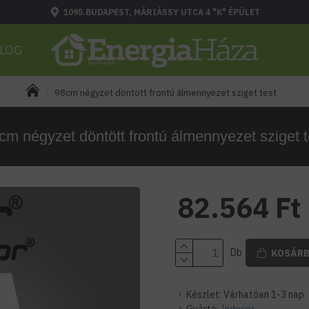
1095.BUDAPEST, MÁRIÁSSY UTCA 4 "K" ÉPÜLET
LOG
98cm négyzet döntött frontú álmennyezet sziget test
cm négyzet döntött frontú álmennyezet sziget t
82.564 Ft
Db
KOSÁR
Készlet:
Várhatóan 1-3 nap