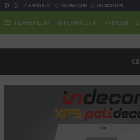
KAPCSOLAT
+36706092300
+36203898170
TERMÉKEINK
INFORMÁCIÓK
KARRIER
B
98