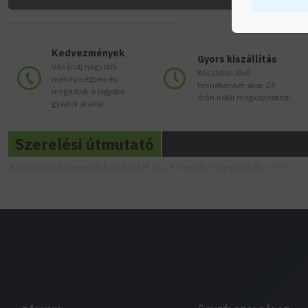
Kedvezmények
Gyors kiszállítás
Vásárolj nagyobb
Készleten lévő
mennyiségben és
termékeinket akár 24
megadjuk a legjobb
órán belül megkaphatod!
gyártói árakat.
Szerelési útmutató
A szakszerű szereléshez töltsd le a szerelési útmutatót
innen.