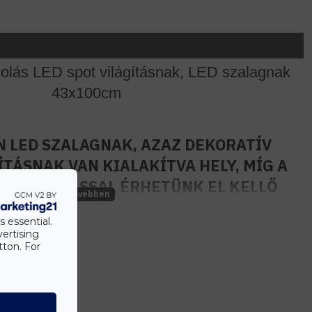
olás LED spot világításnak, LED szalagnak
43x100cm
 LED SZALAGNAK, AZAZ DEKORATÍV
ÍTÁSNAK VAN KIALAKÍTVA HELY, MÍG A
 VILÁGÍTÁSSAL ÉRHETÜNK EL KELLŐ
BELTÉRI FÉNYT.
s essential.
vertising
szerű módja a direkt és indirekt LED világítás
tton. For
ett lehetőséget nyújt a mennyezet hibáinak,
hézagok a mennyezeten) elrejtésére is.
Letölthető beépítési útmutató