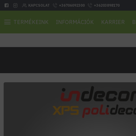
KAPCSOLAT
+36706092300
+36203898170
TERMÉKEINK
INFORMÁCIÓK
KARRIER
B