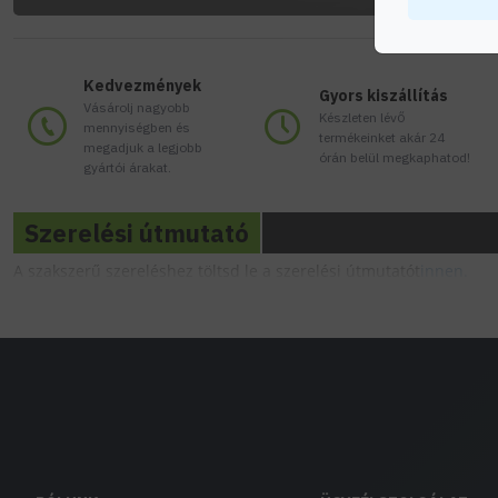
Kedvezmények
Gyors kiszállítás
Vásárolj nagyobb
Készleten lévő
mennyiségben és
termékeinket akár 24
megadjuk a legjobb
órán belül megkaphatod!
gyártói árakat.
Szerelési útmutató
A szakszerű szereléshez töltsd le a szerelési útmutatót
innen.