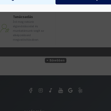
Tanácsadás
Írd meg nekünk
elgondolásodat és
munkatársunk segít az
elképzeléseid
megvalósításában.