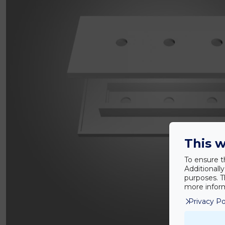
This w
To ensure t
Additionall
purposes. T
more inform
Privacy Po