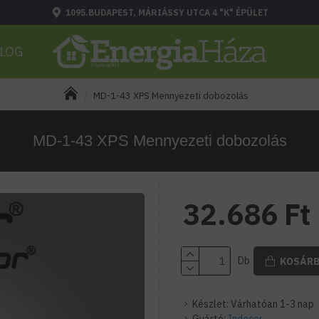
1095.BUDAPEST, MÁRIÁSSY UTCA 4 "K" ÉPÜLET
LOG
MD-1-43 XPS Mennyezeti dobozolás
MD-1-43 XPS Mennyezeti dobozolás
32.686 Ft
Db
KOSÁR
Készlet:
Várhatóan 1-3 nap