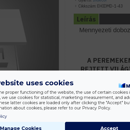
Gyártó:
Indecor
Cikkszám:
EHIDMD-1-43
Leírás
Mennyezeti doboz
A PEREMEKEN
REJTETT VILÁG
KÖZEPÉN SPOT
ebsite uses cookies
he proper functioning of the website, the use of certain cookies i
y, we use cookies for statistical, marketing measurement, and ad
A mennyezeti dobozolás egy
hese latter cookies are loaded only after clicking the "Accept" bu
kialakításának , mindemell
ation about cookies, please refer to our Privacy Policy.
egyenetlenségeinek (panel
licy
Manage Cookies
Accept