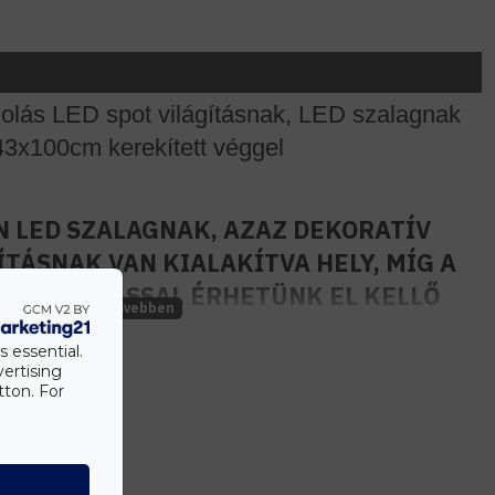
olás LED spot világításnak, LED szalagnak
3x100cm kerekített véggel
 LED SZALAGNAK, AZAZ DEKORATÍV
ÍTÁSNAK VAN KIALAKÍTVA HELY, MÍG A
 VILÁGÍTÁSSAL ÉRHETÜNK EL KELLŐ
BELTÉRI FÉNYT.
s essential.
vertising
szerű módja a direkt és indirekt LED világítás
tton. For
ett lehetőséget nyújt a mennyezet hibáinak,
hézagok a mennyezeten) elrejtésére is.
Letölthető beépítési útmutató