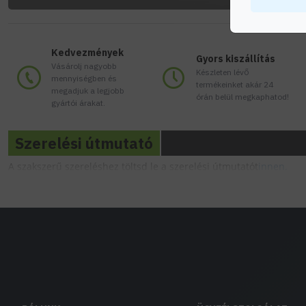
Kedvezmények
Gyors kiszállítás
Vásárolj nagyobb
Készleten lévő
mennyiségben és
termékeinket akár 24
megadjuk a legjobb
órán belül megkaphatod!
gyártói árakat.
Szerelési útmutató
A szakszerű szereléshez töltsd le a szerelési útmutatót
innen.