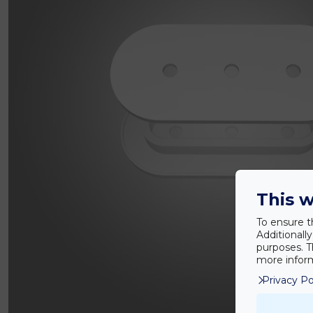
This w
To ensure t
Additionall
purposes. T
more inform
Privacy Po