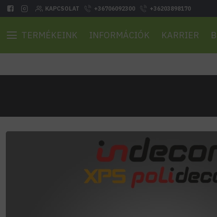
KAPCSOLAT
+36706092300
+36203898170
TERMÉKEINK
INFORMÁCIÓK
KARRIER
B