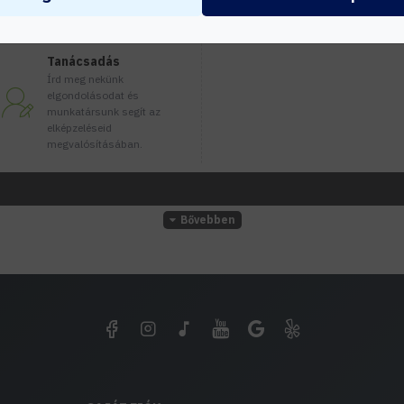
Tanácsadás
Írd meg nekünk
elgondolásodat és
munkatársunk segít az
elképzeléseid
megvalósításában.