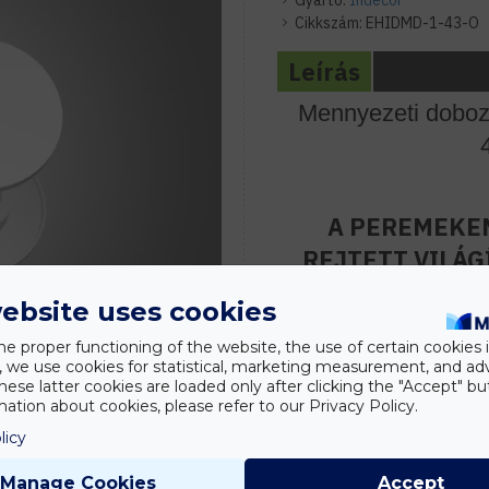
Gyártó:
Indecor
Cikkszám:
EHIDMD-1-43-O
Leírás
Mennyezeti doboz
4
A PEREMEKEN
REJTETT VILÁG
KÖZEPÉN SPOT
ebsite uses cookies
he proper functioning of the website, the use of certain cookies i
y, we use cookies for statistical, marketing measurement, and ad
A mennyezeti dobozolás egy
hese latter cookies are loaded only after clicking the "Accept" bu
kialakításának , mindemell
ation about cookies, please refer to our Privacy Policy.
egyenetlenségeinek (panel
licy
Manage Cookies
Accept