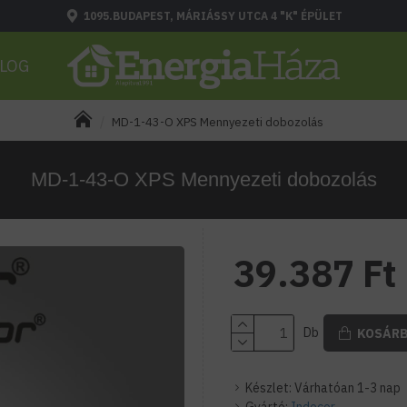
1095.BUDAPEST, MÁRIÁSSY UTCA 4 "K" ÉPÜLET
LOG
MD-1-43-O XPS Mennyezeti dobozolás
MD-1-43-O XPS Mennyezeti dobozolás
39.387 Ft
Db
KOSÁR
Készlet:
Várhatóan 1-3 nap