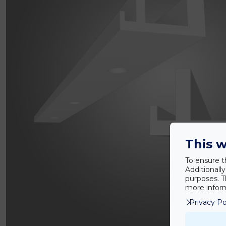
This w
To ensure t
Additionall
purposes. T
more inform
Privacy Po