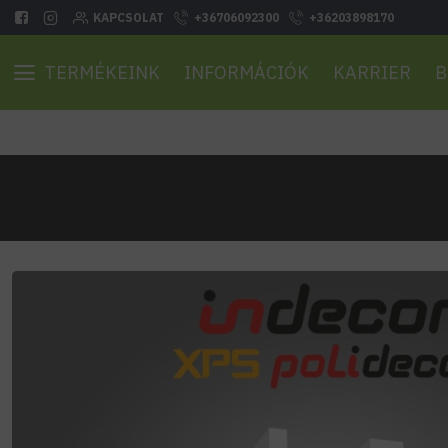
KAPCSOLAT
+36706092300
+36203898170
TERMÉKEINK
INFORMÁCIÓK
KARRIER
B