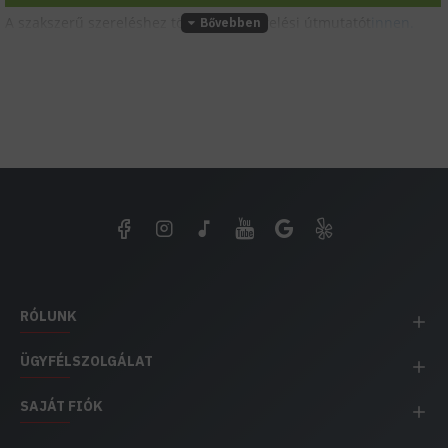
A szakszerű szereléshez töltsd le a szerelési útmutatót
innen.
RÓLUNK
ÜGYFÉLSZOLGÁLAT
SAJÁT FIÓK