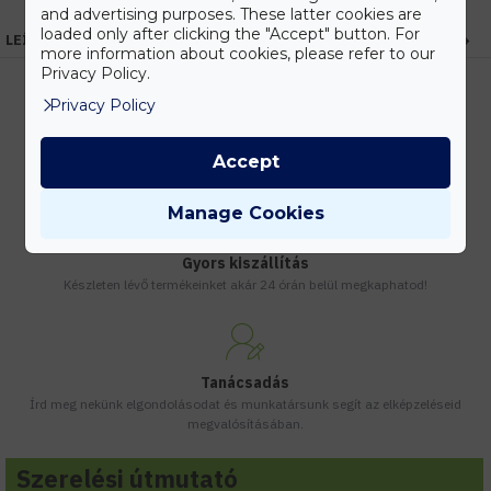
and advertising purposes. These latter cookies are
loaded only after clicking the "Accept" button. For
LEÍRÁS
more information about cookies, please refer to our
Privacy Policy.
Privacy Policy
Kedvezmények
Accept
Vásárolj nagyobb mennyiségben és megadjuk a legjobb gyártói árakat.
Manage Cookies
Gyors kiszállítás
Készleten lévő termékeinket akár 24 órán belül megkaphatod!
Tanácsadás
Írd meg nekünk elgondolásodat és munkatársunk segít az elképzeléseid
megvalósításában.
Szerelési útmutató