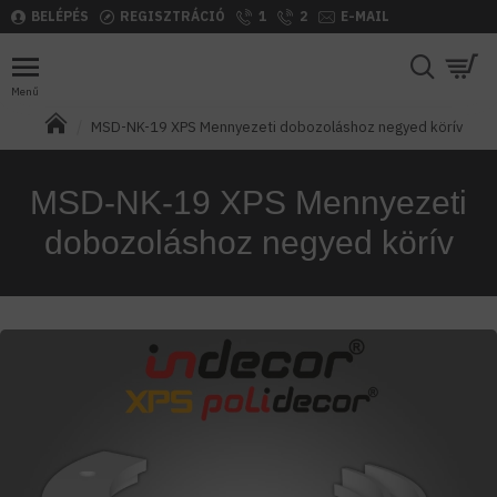
BELÉPÉS
REGISZTRÁCIÓ
1
2
E-MAIL
MSD-NK-19 XPS Mennyezeti dobozoláshoz negyed körív
MSD-NK-19 XPS Mennyezeti
dobozoláshoz negyed körív