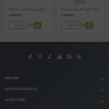
RGB és fehér távirányító , állítható fehér színárnyalat , Dimmer , 4 csoport (zóna) , group control
8 csatornás Mi-Light távirányító, RGB, RGBW, RGB+CCT
6.500 Ft
7.584 Ft
Db
Db
RÓLUNK
ÜGYFÉLSZOLGÁLAT
SAJÁT FIÓK