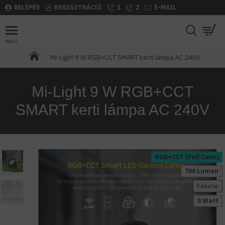
BELÉPÉS
REGISZTRÁCIÓ
1
2
E-MAIL
Mi-Light 9 W RGB+CCT SMART kerti lámpa AC 240V
Mi-Light 9 W RGB+CCT
SMART kerti lámpa AC 240V
RGB+CCT (Full Color)
700 Lumen
Fekete
9 Watt