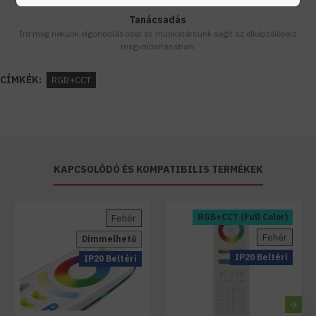
Tanácsadás
Írd meg nekünk elgondolásodat és munkatársunk segít az elképzeléseid
megvalósításában.
CÍMKÉK:
RGB+CCT
KAPCSOLÓDÓ ÉS KOMPATIBILIS TERMÉKEK
RGB+CCT (Full Color)
Fehér
Fehér
Dimmelhető
IP20 Beltéri
IP20 Beltéri