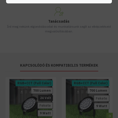
Tanácsadás
Írd meg nekünk elgondolásodat és munkatársunk segít az elképzeléseid
megvalósításában.
KAPCSOLÓDÓ ÉS KOMPATIBILIS TERMÉKEK
RGB+CCT (Full Color)
RGB+CCT (Full Color)
700 Lumen
700 Lumen
24 Volt
Fekete
Fekete
9 Watt
9 Watt