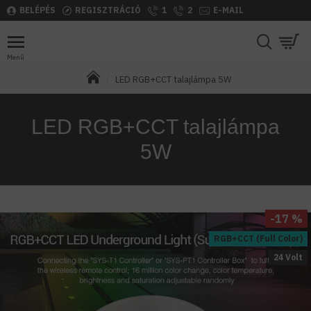
BELÉPÉS
REGISZTRÁCIÓ
1
2
E-MAIL
LED RGB+CCT talajlámpa 5W
LED RGB+CCT talajlámpa
5W
-17 %
RGB+CCT (Full Color)
24 Volt