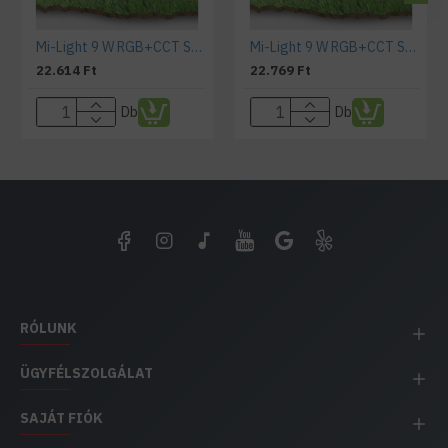
Mi-Light 9 W RGB+CCT SMART kerti lámpa DC 24 V
Mi-Light 9 W RGB+CCT SMART kerti lámpa AC 240V
22.614 Ft
22.769 Ft
Db
Db
RÓLUNK
ÜGYFÉLSZOLGÁLAT
SAJÁT FIÓK