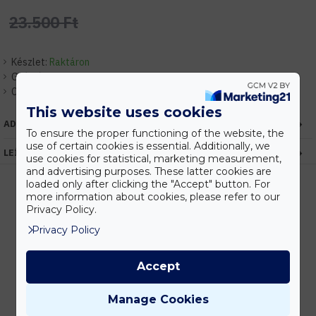
23.500 Ft
Készlet:
Raktáron
Gyártó:
Miboxer / Mi-Light
Cikkszám:
EHFUTSYSRD1
This website uses cookies
ADATOK
To ensure the proper functioning of the website, the
use of certain cookies is essential. Additionally, we
LEÍRÁS
use cookies for statistical, marketing measurement,
and advertising purposes. These latter cookies are
loaded only after clicking the "Accept" button. For
more information about cookies, please refer to our
Privacy Policy.
Kedvezmények
Privacy Policy
Vásárolj nagyobb mennyiségben és megadjuk a legjobb gyártói árakat.
Accept
Gyors kiszállítás
Manage Cookies
Készleten lévő termékeinket akár 24 órán belül megkaphatod!