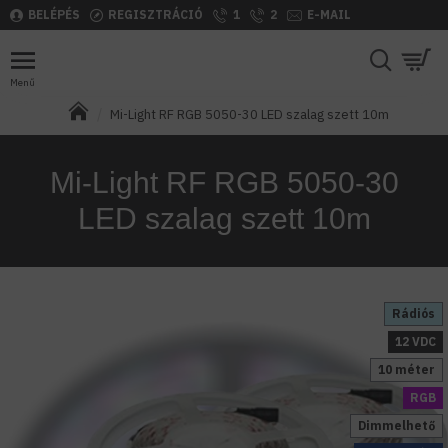
BELÉPÉS
REGISZTRÁCIÓ
1
2
E-MAIL
Mi-Light RF RGB 5050-30 LED szalag szett 10m
Mi-Light RF RGB 5050-30
LED szalag szett 10m
Rádiós
12 VDC
10 méter
RGB
Dimmelhető