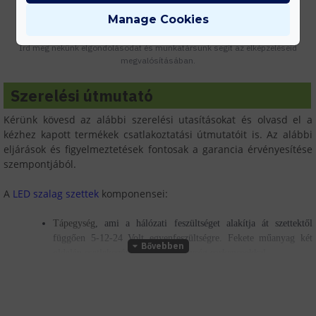
Manage Cookies
Tanácsadás
Írd meg nekünk elgondolásodat és munkatársunk segít az elképzeléseid
megvalósításában.
Szerelési útmutató
Kérünk kövesd az alábbi szerelési utasításokat és olvasd el a
kézhez kapott termékek csatlakoztatási útmutatóit is. Az alábbi
eljárások és figyelmeztetések fontosak a garancia érvényesítése
szempontjából.
A
LED szalag szettek
komponensei:
Tápegység
, ami a hálózati feszültséget alakítja át szettektől
függően 5-12-24 Volt egyenfeszültségre. Fekete műanyag két
oldalán csatlakozóval vagy fém egység sorkapcsokkal,
Vezérlő egység,
ami a LED szalagok fényerő szabályozásához és
az RGB, RGB (W, DW, WW) szalagok színeinek
változtatásoshoz szükségesek. Fehér vagy fém színű, kis méretű,
LED szalag, ami jelen esetben a fényforrás, biztosítja a