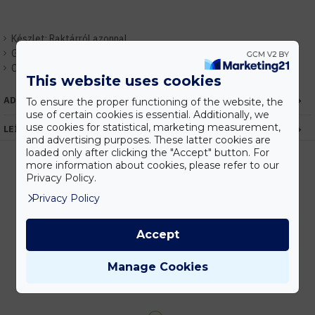
Készlet:
Raktárról azonnal
Gyártó:
Miboxer / Mi-Light
Cikkszám:
EHMISZETT07
This website uses cookies
ADATOK
To ensure the proper functioning of the website, the
use of certain cookies is essential. Additionally, we
use cookies for statistical, marketing measurement,
LEÍRÁS
and advertising purposes. These latter cookies are
loaded only after clicking the "Accept" button. For
more information about cookies, please refer to our
Privacy Policy.
Kedvezmények
Privacy Policy
Vásárolj nagyobb mennyiségben és megadjuk a legjobb gyártói árakat.
Accept
Manage Cookies
Gyors kiszállítás
Készleten lévő termékeinket akár 24 órán belül megkaphatod!