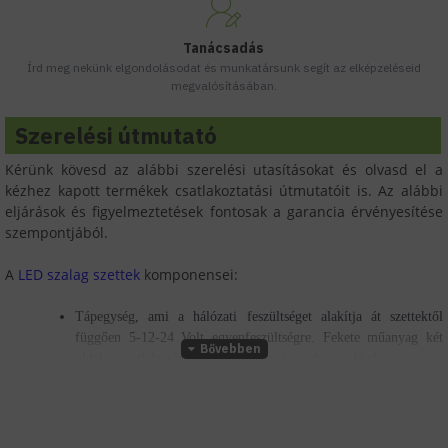
Tanácsadás
Írd meg nekünk elgondolásodat és munkatársunk segít az elképzeléseid
megvalósításában.
Szerelési útmutató
Kérünk kövesd az alábbi szerelési utasításokat és olvasd el a
kézhez kapott termékek csatlakoztatási útmutatóit is. Az alábbi
eljárások és figyelmeztetések fontosak a garancia érvényesítése
szempontjából.
A
LED szalag szettek
komponensei:
Tápegység
, ami a hálózati feszültséget alakítja át szettektől
függően 5-12-24 Volt egyenfeszültségre. Fekete műanyag két
oldalán csatlakozóval vagy fém egység sorkapcsokkal,
Vezérlő egység,
ami a LED szalagok fényerő szabályozásához és
az RGB, RGB (W, DW, WW) szalagok színeinek
változtatásoshoz szükségesek. Fehér vagy fém színű, kis méretű,
LED szalag, ami jelen esetben a fényforrás, biztosítja a