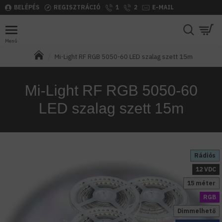
BELÉPÉS
REGISZTRÁCIÓ
1
2
E-MAIL
Mi-Light RF RGB 5050-60 LED szalag szett 15m
Mi-Light RF RGB 5050-60
LED szalag szett 15m
Rádiós
12 VDC
15 méter
RGB
Dimmelhető