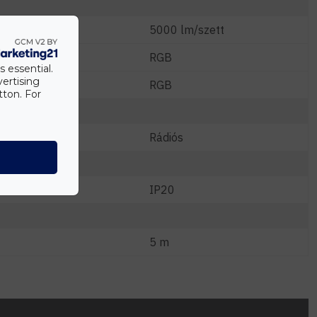
5000 lm/szett
RGB
s essential.
vertising
RGB
tton. For
Rádiós
IP20
5 m