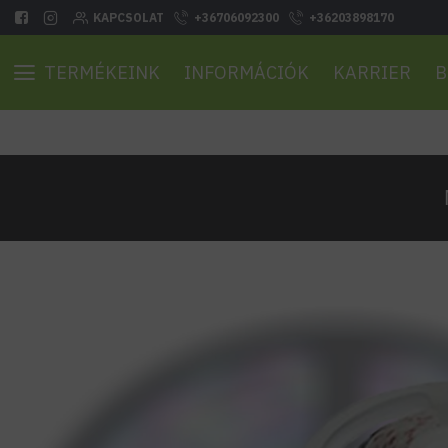
KAPCSOLAT
+36706092300
+36203898170
TERMÉKEINK
INFORMÁCIÓK
KARRIER
B