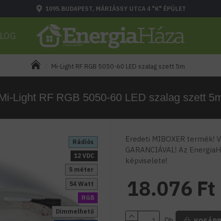
1095.BUDAPEST, MÁRIÁSSY UTCA 4 "K" ÉPÜLET
LOG
Mi-Light RF RGB 5050-60 LED szalag szett 5m
Mi-Light RF RGB 5050-60 LED szalag szett 5
Eredeti MIBOXER termék! Vá
Rádiós
GARANCIÁVAL! Az EnergiaH
12 VDC
képviselete!
5 méter
18.076 Ft
54 Watt
RGB
Dimmelhető
Db
KOSÁR