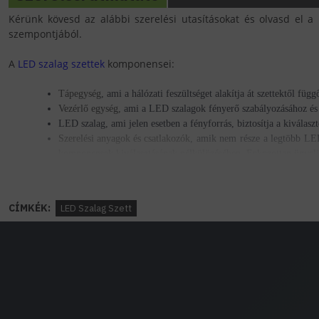
Kérünk kövesd az alábbi szerelési utasításokat és olvasd el a 
szempontjából.
A
LED szalag szettek
komponensei:
Tápegység
, ami a hálózati feszültséget alakítja át szettektől 
Vezérlő egység,
ami a LED szalagok fényerő szabályozásához és
LED szalag, ami jelen esetben a fényforrás, biztosítja a kiválaszt
Szerelési anyagok és csatlakozók
, amik nem része a legtöbb LED 
komponensek kiválasztásának nélkülözésében. Fokozottan ügyelj
Mivel dobhatod fel otthon a rejtett világításodat és a dizájnt?
CÍMKÉK:
LED Szalag Szett
Alumínium LED profilok
, amelyek a mechanikai, fizikai védelm
Indecor díszlécek, stukkók
és
álmennyezeti szigetek
. Ezekbe spot
Milyen szerszámokra lehet szükséged?
csillagfejű és/vagy lapos fejű csavarhúzó,
szereléstől függően forrasztó páka, ón,