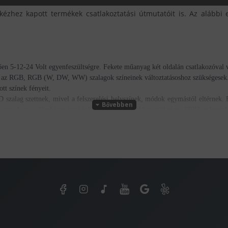
kézhez kapott termékek csatlakoztatási útmutatóit is. Az alábbi 
függően 5-12-24 Volt egyenfeszültségre. Fekete műanyag két oldalán csatlakozóva
 az RGB, RGB (W, DW, WW) szalagok színeinek változtatásoshoz szükségesek.
ott színek fényeit.
szalag szettnek, mivel a felszerelési helyszínek, módok egymástól eltérnek. E
 arra, hogy a fémházas ipari tokozott tápegységekhez szükséges
230V-os betápk
en kívül esztétikai megjelenést ad a fényforrásnak,
lámpákat, kereteket is szerelhetsz, a lécekben pedig bármilyen rejtett világítá