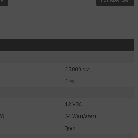
25.000 óra
2 év
12 VDC
W)
54 Watt/szett
Igen