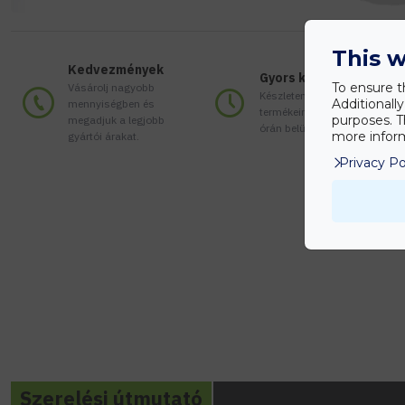
This w
Kedvezmények
Gyors kiszállítás
To ensure t
Vásárolj nagyobb
Készleten lévő
Additionall
mennyiségben és
termékeinket akár 24
purposes. T
megadjuk a legjobb
órán belül megkaphatod!
more inform
gyártói árakat.
Privacy Po
Szerelési útmutató