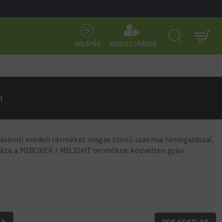
BELÉPÉS
REGISZTRÁCIÓ
m
sárolj eredeti terméket magas szintű szakmai támogatással,
áza a MIBOXER / MILIGHT termékek közvetlen gyári
BA
PDF ADATLAP