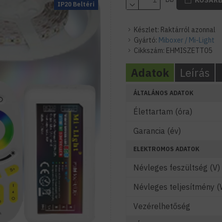
IP20 Beltéri
Készlet:
Raktárról azonnal
Gyártó:
Miboxer / Mi-Light
Cikkszám:
EHMISZETT05
Adatok
Leírás
ÁLTALÁNOS ADATOK
Élettartam (óra)
Garancia (év)
ELEKTROMOS ADATOK
Névleges feszültség (V)
Névleges teljesítmény (
Vezérelhetőség