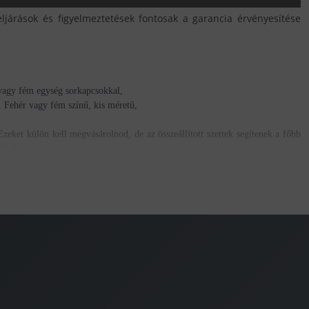
eljárások és figyelmeztetések fontosak a garancia érvényesítése
l vagy fém egység sorkapcsokkal,
 Fehér vagy fém színű, kis méretű,
zeket külön kell megvásárolnod, de az összeállított szettek segítenek a főbb
ábel.
st alakíthatsz ki LED szalagokkal és LED szalag szettekkel,