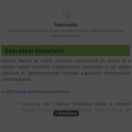
Tanácsadás
Írd meg nekünk elgondolásodat és munkatársunk segít az elképzeléseid
megvalósításában.
Szerelési útmutató
Kérünk kövesd az alábbi szerelési utasításokat és olvasd el a
kézhez kapott termékek csatlakoztatási útmutatóit is. Az alábbi
eljárások és figyelmeztetések fontosak a garancia érvényesítése
szempontjából.
A
LED szalag szettek
komponensei:
Tápegység
, ami a hálózati feszültséget alakítja át szettektől
függően 5-12-24 Volt egyenfeszültségre. Fekete műanyag két
oldalán csatlakozóval vagy fém egység sorkapcsokkal,
Vezérlő egység,
ami a LED szalagok fényerő szabályozásához és
az RGB, RGB (W, DW, WW) szalagok színeinek