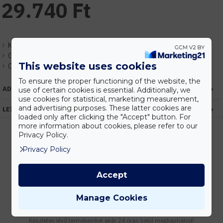
29.740 Ft
Készlet:
Raktárról azonnal
Gyártó:
Miboxer / Mi-Light
This website uses cookies
Cikkszám:
EHMISZETT11
To ensure the proper functioning of the website, the
ADATOK
use of certain cookies is essential. Additionally, we
use cookies for statistical, marketing measurement,
and advertising purposes. These latter cookies are
LEÍRÁS
loaded only after clicking the "Accept" button. For
more information about cookies, please refer to our
Privacy Policy.
Privacy Policy
Kedvezmények
Vásárolj nagyobb mennyiségben és megadjuk a legjobb gyártói árakat.
Accept
Manage Cookies
Gyors kiszállítás
Készleten lévő termékeinket akár 24 órán belül megkaphatod!