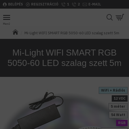
BELÉPÉS
REGISZTRÁCIÓ
1
2
E-MAIL
Mi-Light WIFI SMART RGB 5050-60 LED szalag szett 5m
Mi-Light WIFI SMART RGB
5050-60 LED szalag szett 5m
WiFi + Rádiós
12 VDC
5 méter
54 Watt
RGB