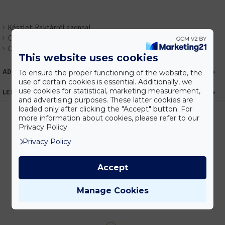
Készlet:
Raktárról azonnal
Gyártó:
Miboxer / Mi-Light
Cikkszám:
EHMISZETT13
This website uses cookies
ADATOK
To ensure the proper functioning of the website, the
use of certain cookies is essential. Additionally, we
use cookies for statistical, marketing measurement,
LEÍRÁS
and advertising purposes. These latter cookies are
loaded only after clicking the "Accept" button. For
more information about cookies, please refer to our
Privacy Policy.
Kedvezmények
Privacy Policy
Vásárolj nagyobb mennyiségben és megadjuk a legjobb gyártói árakat.
Accept
Manage Cookies
Gyors kiszállítás
Készleten lévő termékeinket akár 24 órán belül megkaphatod!