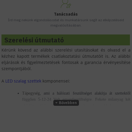
Tanácsadás
Írd meg nekünk elgondolásodat és munkatársunk segít az elképzeléseid
megvalósításában.
Szerelési útmutató
Kérünk kövesd az alábbi szerelési utasításokat és olvasd el a
kézhez kapott termékek csatlakoztatási útmutatóit is. Az alábbi
eljárások és figyelmeztetések fontosak a garancia érvényesítése
szempontjából.
A
LED szalag szettek
komponensei:
Tápegység
, ami a hálózati feszültséget alakítja át szettektől
függően 5-12-24 Volt egyenfeszültségre. Fekete műanyag két
oldalán csatlakozóval vagy fém egység sorkapcsokkal,
Vezérlő egység,
ami a LED szalagok fényerő szabályozásához és
az RGB, RGB (W, DW, WW) szalagok színeinek
változtatásoshoz szükségesek. Fehér vagy fém színű, kis méretű,
LED szalag, ami jelen esetben a fényforrás, biztosítja a