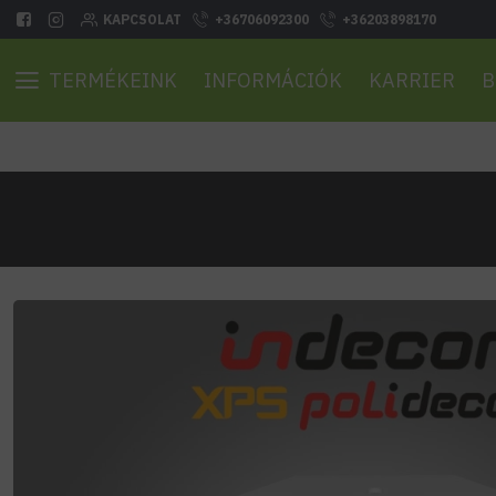
KAPCSOLAT
+36706092300
+36203898170
TERMÉKEINK
INFORMÁCIÓK
KARRIER
B