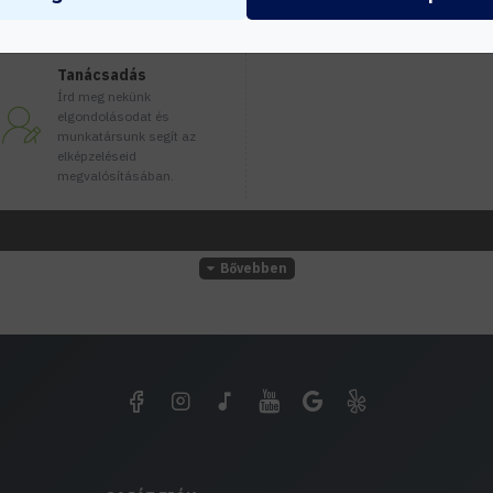
Tanácsadás
Írd meg nekünk
elgondolásodat és
munkatársunk segít az
elképzeléseid
megvalósításában.