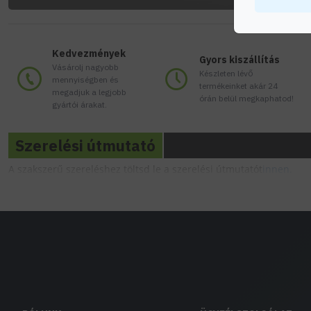
Kedvezmények
Gyors kiszállítás
Vásárolj nagyobb
Készleten lévő
mennyiségben és
termékeinket akár 24
megadjuk a legjobb
órán belül megkaphatod!
gyártói árakat.
Szerelési útmutató
A szakszerű szereléshez töltsd le a szerelési útmutatót
innen.