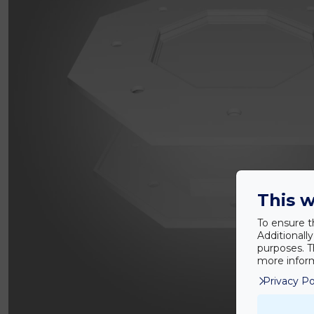
This w
To ensure t
Additionall
purposes. T
more inform
Privacy Po