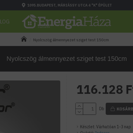
1095.BUDAPEST, MÁRIÁSSY UTCA 4 "K" ÉPÜLET
LOG
Nyolcszög álmennyezet sziget test 150cm
Nyolcszög álmennyezet sziget test 150cm
116.128 F
Db
KOSÁR
Készlet:
Várhatóan 1-3 nap