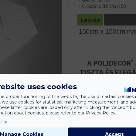
Gyártó:
Indecor
Cikkszám:
EHIDNY-150
Leírás
150cm x 150cm nyol
®
A POLIDECOR
TISZTA ÉS ELE
HELYI
ebsite uses cookies
Ez az álmennyezet sziget i
he proper functioning of the website, the use of certain cookies i
megoldásához akár hangula
y, we use cookies for statistical, marketing measurement, and ad
LED szalag rejtett világít
hese latter cookies are loaded only after clicking the "Accept" bu
ation about cookies, please refer to our Privacy Policy.
Ide ajánljuk:
licy
Normál, 270cm - 300cm b
megfelelő fővilágítást bizt
Manage Cookies
Accept