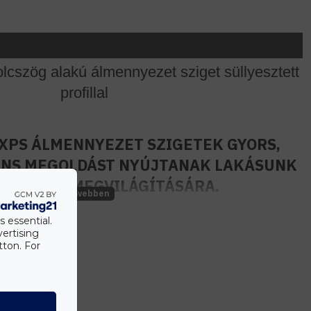
cszög alakú álmennyezet sziget süllyesztett
profillal
XPS ÁLMENNYEZET SZIGETEK GYORS,
GÁNS MEGOLDÁST NYÚJTANAK LAKÁSUNK
SÉGEINEK MEGVILÁGÍTÁSÁRA.
deális választás a lakás bármely terének világítás
s essential.
t világítással az álmennyezet sziget peremén körbe futó
vertising
ás kialakítás lehetőségének köszönhetően.
tton. For
elmagasságú, 4,5m x 4,5m méretű helyiségekben
osít.