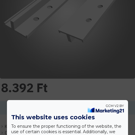
8.392 Ft
Ennek a terméknek a minimális mennyisége 2
This website uses cookies
To ensure the proper functioning of the website, the
Készlet:
Várhatóan 1-3 nap
use of certain cookies is essential. Additionally, we
Gyártó:
Indecor