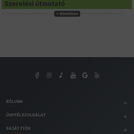
Szerelési útmutató
A szakszerű szereléshez töltsd le a szerelési útmutatót
innen.
RÓLUNK
ÜGYFÉLSZOLGÁLAT
SAJÁT FIÓK