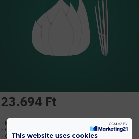
23.694 Ft
Készlet:
Várhatóan 1-3 nap
Gyártó:
Indecor
This website uses cookies
Cikkszám:
EHIDXPS-lampa-02