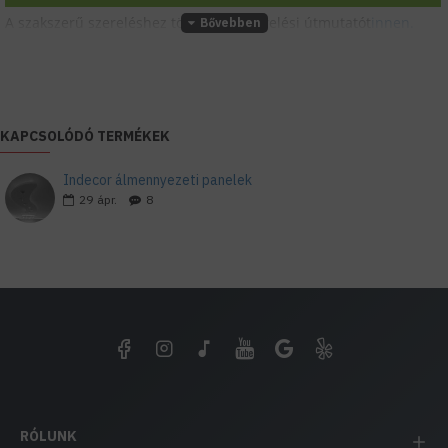
A szakszerű szereléshez töltsd le a szerelési útmutatót
innen.
KAPCSOLÓDÓ TERMÉKEK
Indecor álmennyezeti panelek
29
ápr.
8
RÓLUNK