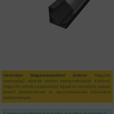
Vásároljon Nagykereskedelmi Árakon!
Nagyobb
mennyiségű vásárlás esetén kedvezményeket kínálunk.
Vegye fel velünk a kapcsolatot egyedi és személyre szabott
áraiért! Kivitelezőknek és viszonteladóknak folyamatos
kedvezmények.
1 méterre eső Bruttó árakat látja. A profilok és fedelek 2