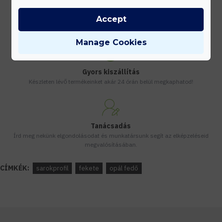
Kedvezmények
Accept
Vásárolj nagyobb mennyiségben és megadjuk a legjobb gyártói árakat.
Manage Cookies
Gyors kiszállítás
Készleten lévő termékeinket akár 24 órán belül megkaphatod!
Tanácsadás
Írd meg nekünk elgondolásodat és munkatársunk segít az elképzeléseid
megvalósításában.
CÍMKÉK:
sarokprofil
fekete
opál fedő