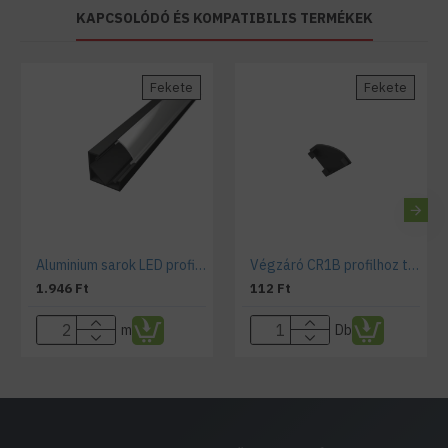
KAPCSOLÓDÓ ÉS KOMPATIBILIS TERMÉKEK
Fekete
Fekete
Aluminium sarok LED profil CR1B fekete, víztiszta fedővel
Végzáró CR1B profilhoz teli
1.946 Ft
112 Ft
m
Db